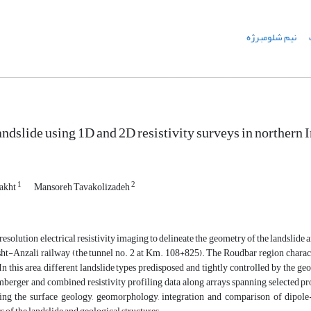
نیم شلومبرژه
landslide using 1D and 2D resistivity surveys in northern
1
2
akht
Mansoreh Tavakolizadeh
esolution electrical resistivity imaging to delineate the geometry of the landslide
t-Anzali railway (the tunnel no. 2 at Km. 108+825). The Roudbar region charac
 this area, different landslide types predisposed and tightly controlled by the ge
mberger and combined resistivity profiling data along arrays spanning selected pro
ing the surface geology, geomorphology, integration and comparison of dipole-