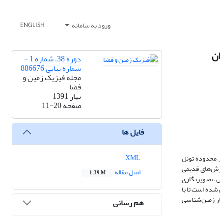
ورود به سامانه
ENGLISH
ان
دوره 38، شماره 1 -
شماره پیاپی 886676
مجله فیزیک زمین و
فضا
بهار 1391
صفحه
11-20
فایل ها
XML
 محدوده تونل
 لغزش‌های قدیمی
اصل مقاله
1.39 M
ش، تصویرنگاری
عی شده است تا با
ار زمین‌شناسی
هم رسانی