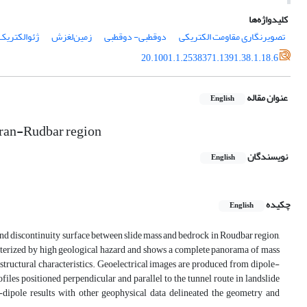
کلیدواژه‌ها
تصویرنگاری مقاومت الکتریکی
دوقطبی- دوقطبی
زمین‌لغزش
ژئوالکتریک
20.1001.1.2538371.1391.38.1.18.6
عنوان مقاله
English
 Iran-Rudbar region
نویسندگان
English
چکیده
English
 and discontinuity surface between slide mass and bedrock in Roudbar region,
terized by high geological hazard and shows a complete panorama of mass
ostructural characteristics. Geoelectrical images are produced from dipole-
files positioned perpendicular and parallel to the tunnel route in landslide
dipole results with other geophysical data delineated the geometry and