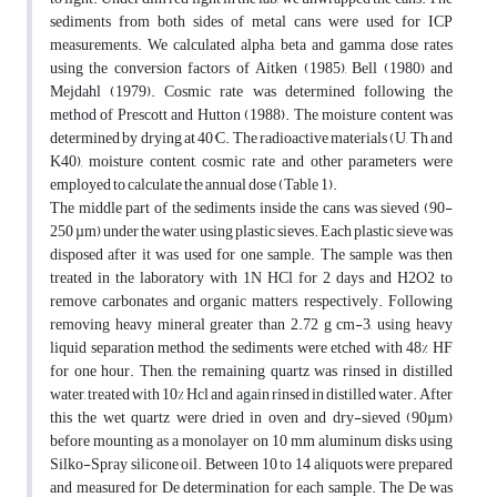
sediments from both sides of metal cans were used for ICP
measurements. We calculated alpha, beta and gamma dose rates
using the conversion factors of Aitken (1985), Bell (1980) and
Mejdahl (1979). Cosmic rate was determined following the
method of Prescott and Hutton (1988). The moisture content was
determined by drying at 40°C. The radioactive materials (U, Th and
K40), moisture content, cosmic rate and other parameters were
employed to calculate the annual dose (Table 1).
The middle part of the sediments inside the cans was sieved (90-
250 µm) under the water, using plastic sieves. Each plastic sieve was
disposed after it was used for one sample. The sample was then
treated in the laboratory with 1N HCl for 2 days and H2O2 to
remove carbonates and organic matters, respectively. Following
removing heavy mineral greater than 2.72 g cm-3, using heavy
liquid separation method, the sediments were etched with 48% HF
for one hour. Then, the remaining quartz was rinsed in distilled
water, treated with 10% Hcl and again rinsed in distilled water. After
this the wet quartz were dried in oven and dry-sieved (90µm)
before mounting as a monolayer on 10 mm aluminum disks using
Silko-Spray silicone oil. Between 10 to 14 aliquots were prepared
and measured for De determination for each sample. The De was