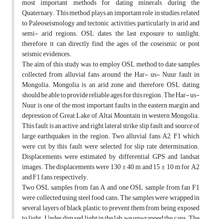
most important methods for dating minerals during the
Quaternary. This method plays an important role in studies related
to Paleoseismology and tectonic activities, particularly in arid and
semi- arid regions. OSL dates the last exposure to sunlight;
therefore, it can directly find the ages of the coseismic or post
seismic evidences.
The aim of this study was to employ OSL method to date samples
collected from alluvial fans around the Har- us- Nuur fault in
Mongolia. Mongolia is an arid zone and therefore, OSL dating
should be able to provide reliable ages for this region. The Har- us-
Nuur is one of the most important faults in the eastern margin and
depression of Great Lake of Altai Mountain in western Mongolia.
This fault is an active and right lateral strike slip fault and source of
large earthquakes in the region. Two alluvial fans A2, F1 which
were cut by this fault were selected for slip rate determination.
Displacements were estimated by differential GPS and landsat
images. The displacements were 130 ± 40 m and 15 ± 10 m for A2
and F1 fans, respectively.
Two OSL samples from fan A and one OSL sample from fan F1
were collected using steel food cans. The samples were wrapped in
several layers of black plastic to prevent them from being exposed
to light. Under dim red light in the lab, we unwrapped the cans. The