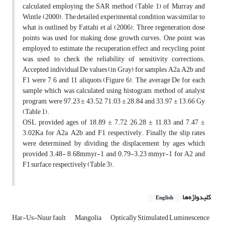
calculated employing the SAR method (Table 1) of Murray and
Wintle (2000). The detailed experimental condition was similar to
what is outlined by Fattahi et al (2006). Three regeneration dose
points was used for making dose growth curves. One point was
employed to estimate the recuperation effect and recycling point
was used to check the reliability of sensitivity corrections.
Accepted individual De values (in Gray) for samples A2a, A2b and
F1 were 7, 6 and 11 aliquots (Figure 6). The average De for each
sample which was calculated using histogram method of analyst
program, were 97.23 ± 43.52, 71.03 ± 28.84 and 33.97 ± 13.66 Gy
(Table 1).
OSL provided ages of 18.89 ± 7.72, 26.28 ± 11.83 and 7.47 ±
3.02Ka for A2a, A2b, and F1, respectively. Finally, the slip rates
were determined by dividing the displacement by ages which
provided 3.48- 8.68mmyr-1 and 0.79-3.23 mmyr-1 for A2 and
F1 surface, respectively (Table 3).
کلیدواژه‌ها
English
Har-Us-Nuur fault
Mangolia
Optically Stimulated Luminescence