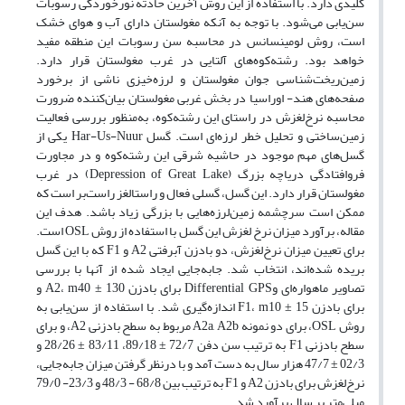
کلیدی دارد. با استفاده از این روش آخرین حادثه نورخوردگی رسوبات
سن‌یابی می‌شود. با توجه به آنکه مغولستان دارای آب و هوای خشک
است، روش لومینسانس در محاسبه سن رسوبات این منطقه مفید
خواهد بود. رشته‌کوه‌های آلتایی در غرب مغولستان قرار دارد.
زمین‌ریخت‌شناسی جوان مغولستان و لرزه‌خیزی ناشی از برخورد
صفحه‌های هند- اوراسیا در بخش غربی مغولستان بیان‌کننده ضرورت
محاسبه نرخ‌لغزش در راستای این رشته‌کوه، به‌منظور بررسی فعالیت
زمین‌ساختی و تحلیل خطر لرزه‌ای است. گسل Har-Us-Nuur یکی از
گسل‌های مهم موجود در حاشیه شرقی این رشته‌کوه و در مجاورت
فروافتادگی دریاچه بزرگ (Depression of Great Lake) در غرب
مغولستان قرار دارد. این گسل، گسلی فعال و راستالغز راست‌بر است که
ممکن است سرچشمه زمین‌لرزه‌هایی با بزرگی زیاد باشد. هدف این
مقاله، برآورد میزان نرخ لغزش این گسل با استفاده از روش OSL است.
برای تعیین میزان نرخ‌لغزش، دو بادزن آبرفتی A2 و F1 که با این گسل
بریده شده‌‌‌‌اند، انتخاب شد. جابه‌جایی ایجاد شده از آنها با بررسی
تصاویر ماهواره‌ای وDifferential GPS برای بادزن A2،‌ m40 ± 130 و
برای بادزن F1، m10 ± 15 اندازه‌گیری شد. با استفاده از سن‌یابی به
روش OSL، برای دو نمونه A2a, A2b مربوط به سطح بادزنی A2، و برای
سطح بادزنی F1 به ترتیب سن دفن 72/7 ± 89/18، 83/11 ± 28/26 و
02/3 ± 47/7 هزار سال به دست آمد و با درنظر گرفتن میزان جابه‌جایی،
نرخ‌لغزش برای بادزن A2 و F1 به ترتیب بین 68/8 - 48/3 و 23/3- 79/0
میلی‌متر بر سال برآورد شد.