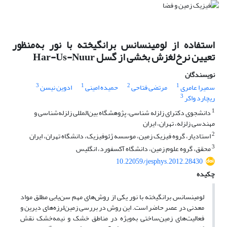
استفاده از لومینسانس برانگیخته با نور به‌منظور
تعیین نرخ‌لغزش بخشی از گسل Har-Us-Nuur
نویسندگان
3
1
2
1
سمیرا عامری
مرتضی فتاحی
حمیده امینی
ادوین نیسن
3
ریچارد واکر
1
دانشجوی دکترای زلزله شناسی، پژوهشگاه بین‌المللی زلزله‌شناسی و
مهندسی زلزله، تهران، ایران
2
استادیار، گروه فیزیک زمین، موسسه ژئوفیزیک، دانشگاه تهران،‌ ایران
3
محقق، گروه علوم زمین، دانشگاه آکسفورد، انگلیس
10.22059/jesphys.2012.28430
چکیده
لومینسانس برانگیخته با نور یکی از روش‌های مهم سن‌یابی مطلق مواد
معدنی در عصر حاضر است. این روش در بررسی زمین‌لرزه‌های دیرین و
فعالیت‌های زمین‌ساختی به‌ویژه در مناطق خشک و نیمه‌خشک نقش