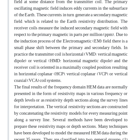
field at some distance from the transmitter coil. The primary
oscillating magnetic field induces eddy currents in the subsurface
of the Earth. These currents, in turn, generate a secondary magnetic
field, which is related to the Earth resistivity distribution. The
receiver coils measure the induced secondary magnetic field with
respect to the primary magnetic in parts per million (ppm). Due to
the induction process of the Electromagnetic (EM) field, there is a
small phase shift between the primary and secondary fields. In
practice, the transmitter coil is horizontal (VMD: vertical magnetic
dipole) or vertical (HMD: horizontal magnetic dipole) and the
receiver coil is oriented in a maximally coupled position, resulting
in horizontal coplanar (HCP), vertical coplanar (VCP), or vertical
coaxial (VCA) coil systems.
The final results of the frequency domain HEM data are normally
presented in the form of resistivity maps in various frequency or
depth levels or as resistivity depth sections along the survey lines
for interpretation. The vertical resistivity sections are constructed
by concatenating the resistivity models for every measuring point
along a survey line. Several methods have been developed to
prepare these resistivity maps or depth sections. Many techniques
have been developed to model the measured HEM data during the
recent 35 years. They are classified into two general groups: (1)