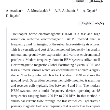
نویسندگان
English
1
2
3
3
A. Asadian
A. Moradzadeh
A. R. Arabamiri
A. Nejati
4
D. Rajabi
چکیده
English
Helicopter-borne electromagnetic (HEM) is a fast and high
resolution airborne electromagnetic (AEM) method that is
frequently used for imaging of the subsurface resistivity structures.
This is a versatile and cost effective method, frequently has used in
mineral and groundwater exploration and various environmental
problems. Modern frequency-domain HEM systems utilize small
electromagnetic, magnetic, Global Positioning System (GPS) and
laser altimeter sensors which are encapsulated in a “bird”, a cigar-
shaped 9 m long tube, which is kept at about 30–40 m above the
ground level. Separation between the rigidly mounted transmitter
and receiver coils typically lies between 4 and 8 m. The modern
HEM systems use a multi-frequency devices operating at 4–6
frequencies, ranging from 200 Hz to 200 kHz. In this method, a
sinusoidal current flow through the transmitter coil generates a
primary magnetic field at a frequency that is very close to a dipole