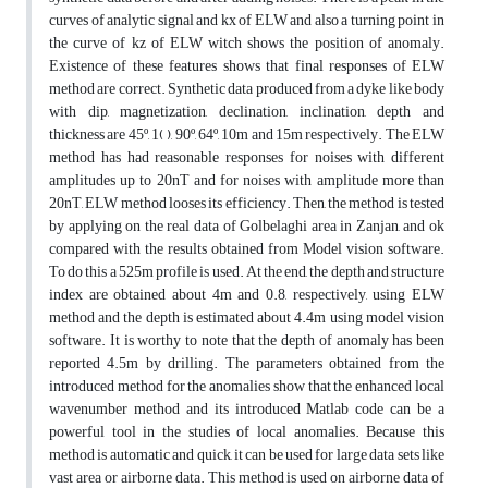
curves of analytic signal and kx of ELW and also a turning point in
the curve of kz of ELW witch shows the position of anomaly.
Existence of these features shows that final responses of ELW
method are correct. Synthetic data produced from a dyke like body
with dip, magnetization, declination, inclination, depth and
thickness are 45º, 1( ), 90º, 64º, 10m and 15m respectively. The ELW
method has had reasonable responses for noises with different
amplitudes up to 20nT and for noises with amplitude more than
20nT, ELW method looses its efficiency. Then, the method is tested
by applying on the real data of Golbelaghi area in Zanjan, and ok
compared with the results obtained from Model vision software.
To do this a 525m profile is used. At the end, the depth and structure
index are obtained about 4m and 0.8, respectively, using ELW
method and the depth is estimated about 4.4m using model vision
software. It is worthy to note that the depth of anomaly has been
reported 4.5m by drilling. The parameters obtained from the
introduced method for the anomalies show that the enhanced local
wavenumber method and its introduced Matlab code can be a
powerful tool in the studies of local anomalies. Because this
method is automatic and quick, it can be used for large data sets like
vast area or airborne data. This method is used on airborne data of