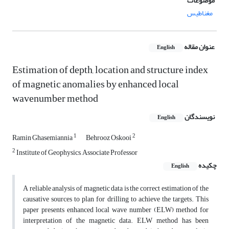
موضوعات
مغناطیس
عنوان مقاله
English
Estimation of depth, location and structure index
of magnetic anomalies by enhanced local
wavenumber method
نویسندگان
English
1
2
Ramin Ghasemiannia
Behrooz Oskooi
2
Institute of Geophysics, Associate Professor
چکیده
English
A reliable analysis of magnetic data is the correct estimation of the
causative sources to plan for drilling to achieve the targets. This
paper presents enhanced local wave number (ELW) method for
interpretation of the magnetic data. ELW method has been