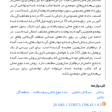
روی بی‌هنجاری‌های دوبعدی در محیط متلب نوشته شده و توانایی آن بر
روی داده‌های مصنوعی بدون نوفه و همراه نوفه آزمایش شده است. در
قسمت داده-های مصنوعی از دایکی با شیب 45 درجه و مغناطیدگی یک
آمپر بر متر ، زاویه انحراف 10 درجه و زاویه میل 64 درجه استفاده شده
است. روش عددموج محلی بهبودیافته بر روی این دایک، بدون حضور
نوفه و همچنین آلوده به نوفه با دامنه‌های مختلف، اعمال شده است. در
ادامه این روش بر روی داده‌های میدانی منطقه گل‌بلاغی واقع در
شهرستان زنجان اعمال شده و جواب‌های آن با جواب‌های به دست آمده
از نرم‌افزار مدل‌ویژن مقایسه گردیده است. برای این بررسی از یک
پروفیل به طول 525 متر با فواصل نمونه‌برداری یک متر استفاده شده
است. پارامترهای توده بی‌هنجاری که به‌وسیله این روش به‌دست آمده
با نتایج حاصل از نرم‌افزار مدل‌ویژن مطابقت دارد. روش عدد موج محلی
و کد متلب نوشته شده، می‌تواند ابزار توانمندی برای بررسی
بی‌هنجاری-های دوبعدی باشد.
کلیدواژه‌ها
زنجان
سیگنال تحلیلی
عدد موج محلی بهبودیافته
منطقه گل
بلاغی
20.1001.1.2538371.1396.43.1.9.2