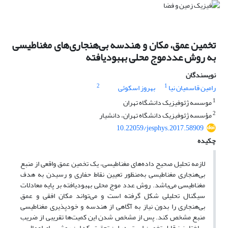
تخمین عمق، مکان و هندسه بی‌هنجاری‌های مغناطیسی
به روش عددموج محلی بهبودیافته
نویسندگان
2
1
رامین قاسمیان نیا
بهروز اسکوئی
1
موسسه ژئوفیزیک دانشگاه تهران
2
مؤسسه ژئوفیزیک دانشگاه تهران، دانشیار
10.22059/jesphys.2017.58909
چکیده
لازمه تحلیل صحیح داده‌های مغناطیسی، یک تخمین عمق واقعی از منبع
بی‌هنجاری مغناطیسی به‌منظور تعیین نقاط حفاری و رسیدن به هدف
مغناطیسی می‌باشد. روش عدد موج محلی بهبودیافته بر پایه معادلات
سیگنال تحلیلی شکل گرفته است و می‌تواند مکان افقی و عمق
بی‌هنجاری را بدون نیاز به آگاهی از هندسه و خودپذیری مغناطیسی
منبع مشخص کند. پس از مشخص شدن این کمیت‌ها تقریبی از ضریب
ساختار نیز قابل تخمین است. در این تحقیق، کد این روش برای اعمال بر