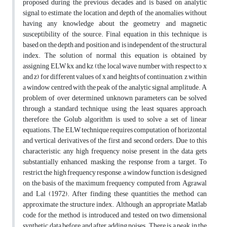
proposed during the previous decades and is based on analytic
signal to estimate the location and depth of the anomalies without
having any knowledge about the geometry and magnetic
susceptibility of the source. Final equation in this technique, is
based on the depth and position and is independent of the structural
index. The solution of normal this equation is obtained by
assigning ELW kx and kz (the local wave number with respect to x
and z) for different values of x and heights of continuation, z within
a window centred with the peak of the analytic signal amplitude. A
problem of over determined unknown parameters can be solved
through a standard technique, using the least squares approach,
therefore, the Golub algorithm is used to solve a set of linear
equations. The ELW technique requires computation of horizontal
and vertical derivatives of the first and second orders. Due to this
characteristic, any high frequency noise present in the data gets
substantially enhanced, masking the response from a target. To
restrict the high frequency response, a window function is designed
on the basis of the maximum frequency computed from Agrawal
and Lal (1972). After finding these quantities the method can
approximate the structure index. Although, an appropriate Matlab
code for the method is introduced and tested on two dimensional
synthetic data before and after adding noises. There is a peak in the