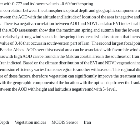
r with 0.777 and its lowest value is -0.69 for the spring.
orrelation between the atmospheric optical depth and geographic components of the
etween the AOD with the altitude and latitude of location of the area is negative and
s. There is a negative correlation between AOD and NDVI, and also EVI index in all se
of the AOD assessment show that the maximum spring and autumn has the lowest a
d relatively strong wind speeds in the spring those results in dust storms that in
 value of 0.48 that occurs in southwestern part of Iran. The second largest focal poi
andar Abbas. AOD over this coastal area can be associated with favorable wind co
reas with high AOD can be found in the Makran coastal area in the southeast of Ira
Iran indicted. Based on the climate distribution of the EVI and NDVI vegetation indic
t emission efficiency varies from one region to another with season. This regional d
e of these factors; therefore, vegetation can significantly improve the treatment
with the geographic components of the location with the optical depth over the Irania
etween the AOD with height and latitude is negative and with 5% level.
 Depth
Vegetation indices
MODIS Sensor
Iran