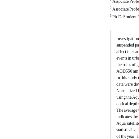
1
Associate Profes
2
Associate Profe
3
Ph.D. Student, 
Investigation
suspended par
affect the ea
events in urb
the roles of 
AOD550 nm v
In this study
data were do
Normalized Di
using the Aq
optical depth
The average v
indicates the
Aqua satellit
statistical v
of the year.