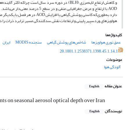
و کاهش ارتفاع لایه‌مرزی (BLH) در دوره سرد سال است چ
هواویزهای وردسپهر پایینی و ارتفاعات نقش سد‌کنندگی مسیر ترابرد ذرات را دارن
کلیدواژه‌ها
عمق نوری هواویزها
شاخص‌های پوشش گیاهی
سنجنده MODIS
ایران
20.1001.1.2538371.1398.45.1.14.1
موضوعات
آلودگی هوا
عنوان مقاله
English
ts on seasonal aerosol optical depth over Iran
نویسندگان
English