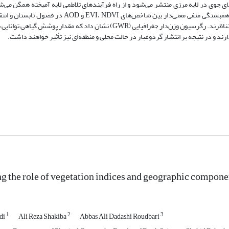
را‌که اکثر آلاینده‌های جوی در لایه مرزی منتشر می‌شود و از راه فرآیندهای تلاطمی لایه آمیخته همگن
AOD با ارتفاع و عرض جغرافیایی منفی و در سطح 5 درصد معنی‌دار می‌باشد. همبستگی منفی معنی‌دار بین 
دارد به‌طوری‌که کاستی پوشش گیاهی با افزایش AOD در هر فصل با یکدیگر متناظرند. رگرسیون وزن‌دار جغرافیایی (GWR) نشان داد ک
د و در نتیجه بر انتشار گردوغبار در حالت محلی و منطقه‌ای نیز تأثیر خواهند داشت.
ng the role of vegetation indices and geographic componen
1
2
3
di
Ali Reza Shakiba
Abbas Ali Dadashi Roudbari