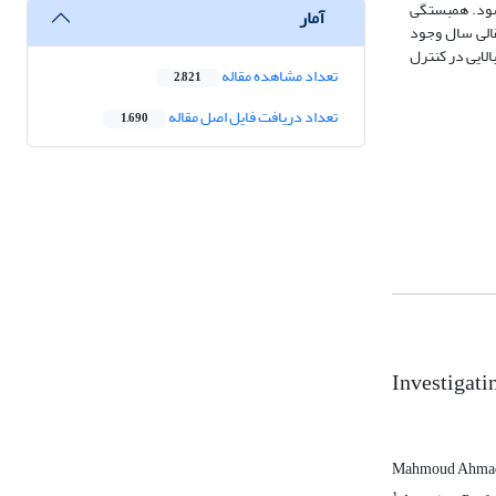
 می‌شود. همبستگی
آمار
شاخص‌های EVI، NDVI و AOD در فصول تابستان و انتقالی سال وجود
ه مقدار پوشش گیاهی توانایی بالایی در کنترل
تعداد مشاهده مقاله
2,821
تعداد دریافت فایل اصل مقاله
1,690
Investigati
Mahmoud Ahma