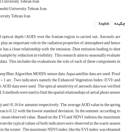
 University, Tehran, Iran
shti University, Tehran, Iran
rsity, Tehran, Iran
چکیده
English
 optical depth (AOD) over the Iranian region is carried out. Aerosols are
play an important role in the radiation properties of atmosphere and hence
, has a close relationship with the emission. Dust emission leading to dust
example by reduction in visibility. This research aims to seasonally evaluate
 data. This includes the evaluations the role of each of these components in
p Blue Algorithm, MODIS sensor data, Aqua satellite data, are used. Pixel
1 × 1 arc. Two indicators, namely the Enhanced Vegetation Index (EVI) and
 AOD data were used. The optical sensitivity of aerosols data was verified
ethods were used to find the spatial relationships of aerial photo sensor
ng) and (0.16 for autumn) respectively. The average AOD value in the spring
ran is 0.12, with the lowest standard deviation. In the summer, according to
rgest mean observed value. Based on the EVI and NDVI indexes, the maximum
 from the typical values of both indicators were observed in the warm season
 in the winter. The maximum NDVI index, like the EVI index, was obtained