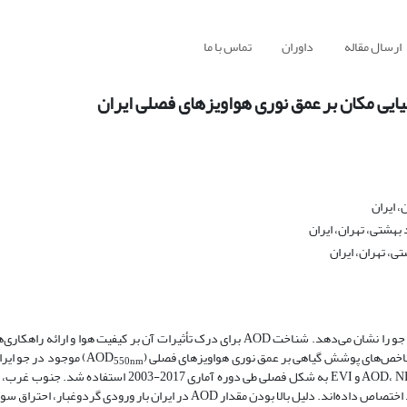
ارسال مقاله
داوران
تماس با ما
ی مکان بر عمق نوری هواویزهای فصلی ایران
 ایران
، تهران، ایران
عمق نوری هواویزها (AOD) کمیتی بی‌بعد است که میزان عبوردهی پرتو نور در جو را نشان می‌دهد. شناخت AOD برای درک تأثیرات آن بر کیفیت 
ص‌های پوشش گیاهی بر عمق نوری هواویزهای فصلی (AOD
) موجود در جو ایرا
550nm
پژوهش از فرآورده 6 سنجنده MODIS ماهواره Aqua برای ارزیابی مقادیر AOD، NDVI و EVI به‌ شکل فصلی طی د
خلیج‌فارس بالاترین و شمال غرب کشور و زاگرس کمترین مقدار AOD را به خود اختصاص داده‌اند. دلیل بالا بودن مقدار AOD در ایرا