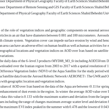
sor, Department of Physical Geography, Faculty of Earth Sciences, Shahid Beheshti
ssor, Department of Remote Sensing and GIS, Faculty of Earth Sciences, Shahid Behe
Department of Physical Geography, Faculty of Earth Sciences, Shahid Beheshti Unive
 of the role of vegetation indices and geographic components on seasonal aerosol
ticles in an air that have diameters between 0.001 and 100 micrometers. Aerosols 
rth climate system. Vegetation cover can impede surface erosion by wind and hence
an area can have an adverse effect on human health as well as human activities, for 
geographical locations and vegetation indices on AOD over Iran, based on satellite
ariations.
, the daily data of the 6-level 3 products (MYD08_M3_6) including AOD550 nm, Dee
wnloaded over the Iranian region from 2003 to 2017 with a spatial resolution of 
fference Vegetation Index (NDVI) of the Aqua Satellite, for the study period with
ua Satellite data from the Aerosol Robotic Network (AERONET). The GWR and OLS m
s with geographic location and vegetation indices.
alues of AOD over Iran, based on the data of the Aqua, are between (0.11 for spri
 enhancement of dust events in the region. In winter, the average AOD value over I
e data, this value is 0.133, with the maximum scatters and deviation from the la
alues, including the range of changes, maximum, average, scatter level and deviation
 The maximum EVI index peaked in the summer with 0.478 and the lowest of 0.043