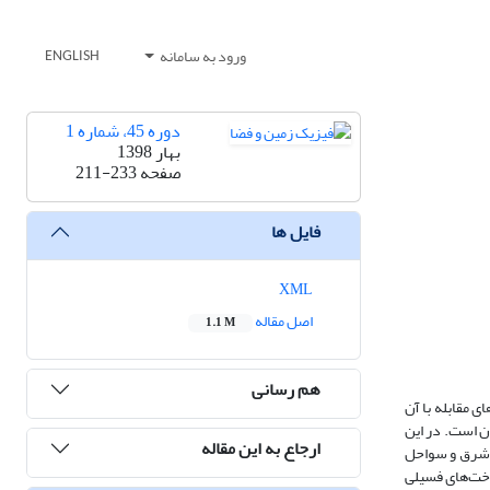
ورود به سامانه
ENGLISH
دوره 45، شماره 1
بهار 1398
صفحه
211-233
فایل ها
XML
اصل مقاله
1.1 M
هم رسانی
هوا و ارائه راهکاری‌های مقابله با آن
ن است. در این
ارجاع به این مقاله
وره آماری 2017-2003 استفاده شد. جنوب غرب، شرق و سواحل
ن بار ورودی گردوغبار، احتراق سوخت‌های فسیلی