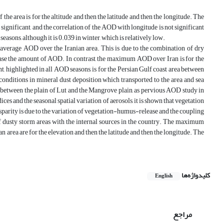
 area is for the altitude and then the latitude and then the longitude. The
 significant, and the correlation of the AOD with longitude is not significant
asons, although it is 0.039 in winter, which is relatively low.
verage AOD over the Iranian area. This is due to the combination of dry
crease the amount of AOD. In contrast, the maximum AOD over Iran is for the
nt, highlighted in all AOD seasons, is for the Persian Gulf coast area between
nditions in mineral dust deposition which transported to the area and sea
n, between the plain of Lut and the Mangrove plain, as pervious AOD study in
es and the seasonal spatial variation of aerosols, it is shown that vegetation
isparity is due to the variation of vegetation-humus-release and the coupling
 of dusty storm areas with the internal sources in the country. The maximum
n area are for the elevation and then the latitude and then the longitude. The
کلیدواژه‌ها
English
مراجع