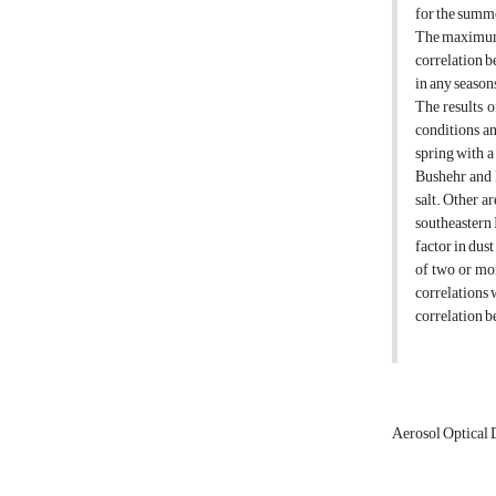
for the summe
The maximum c
correlation b
in any season
The results 
conditions an
spring with a
Bushehr and B
salt. Other a
southeastern 
factor in dus
of two or mor
correlations 
correlation b
Aerosol Optical