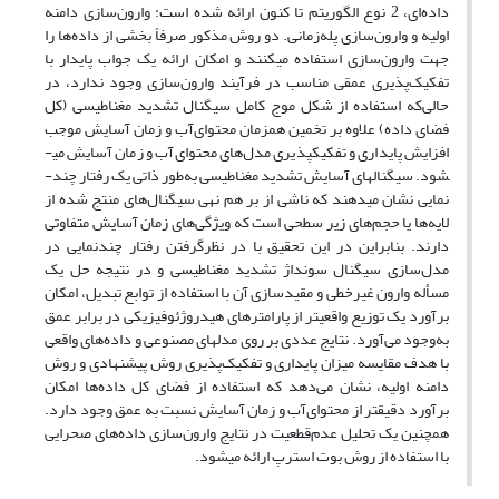
داده‌ای، 2 نوع الگوریتم تا کنون ارائه شده است: وارون‌سازی دامنه
اولیه و وارون‌سازی پله‌زمانی. دو روش مذکور صرفاً بخشی از داده‌ها را
جهت وارون‌سازی استفاده می­کنند و امکان ارائه یک جواب پایدار با
تفکیک‌پذیری عمقی مناسب در فرآیند وارون‌سازی وجود ندارد، در
حالی‌که استفاده از شکل موج کامل سیگنال تشدید مغناطیسی (کل
فضای داده) علاوه بر تخمین همزمان محتوای‌آب و زمان آسایش موجب
افزایش پایداری و تفکیک­پذیری مدل‌های محتوای‌آب و زمان آسایش می­
شود. سیگنال­های آسایش تشدید مغناطیسی به‌طور ذاتی یک رفتار چند-
نمایی نشان می­دهند که ناشی از بر­ هم نهی سیگنال‌های منتج شده از
لایه‌ها یا حجم‌های زیر سطحی ­است که ویژگی‌های زمان آسایش متفاوتی
دارند. بنابراین در این تحقیق با در نظرگرفتن رفتار چندنمایی در
مدل‌سازی سیگنال سونداژ تشدید مغناطیسی و در نتیجه حل یک
مسأله وارون غیرخطی و مقیدسازی آن با استفاده از توابع تبدیل، امکان
برآورد یک توزیع واقعی­تر از پارامترهای هیدروژئوفیزیکی در برابر عمق
به‌وجود می‌آورد. نتایج عددی بر روی مدل­های مصنوعی و داده‌های واقعی
با هدف مقایسه میزان پایداری و تفکیک‌پذیری روش پیشنهادی و روش
دامنه اولیه، نشان می‌دهد که استفاده از فضای کل داده‌ها امکان
برآورد دقیق­تر از محتوای‌آب و زمان آسایش نسبت به عمق وجود دارد.
همچنین یک تحلیل عدم‌قطعیت در نتایج وارون‌سازی داده‌های صحرایی
با استفاده از روش بوت استرپ ارائه می­شود.