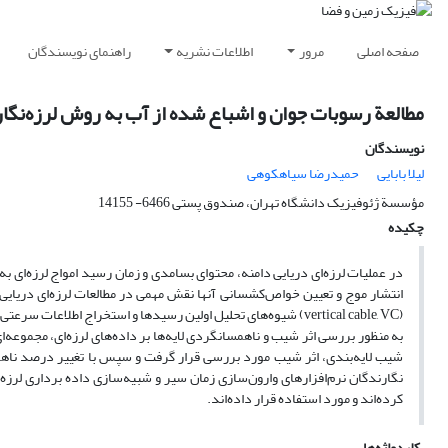
صفحه اصلی
مرور
اطلاعات نشریه
راهنمای نویسندگان
مطالعة رسوبات جوان و اشباع شده از آب به روش لرزه‌نگار
نویسندگان
لیلا بابایی
حمیدرضا سیاهکوهی
مؤسسة ژئوفیزیک دانشگاه تهران، صندوق پستی 6466- 14155
چکیده
در عملیات لرزه‌ای دریایی دامنه، محتوای بسامدی و زمان رسید امواج لرزه‌ای
انتشار موج و تعیین ‌خواص‌کشسانی آنها نقش مهمی در مطالعات لرزه‌ای دریایی 
(vertical cable, VC) شیوه‌های تحلیل اولین رسیدها و استخراج اطلاعات سرعتی و پارامترهای ناهمسانگردی رسوبات اشباع شده از آب مورد بحث قرار می‌گیرد.
به منظور بررسی اثر شیب و ناهمسانگردی لایه‌ها بر داده‌های لرزه‌ای، مجموعه‌
شیب لایه‌بندی، اثر شیب مورد بررسی قرار گرفت و سپس با تغییر درصد ناهم
کرده‌اند و مورد استفاده قرار داده‌اند.
کلیدواژه‌ها