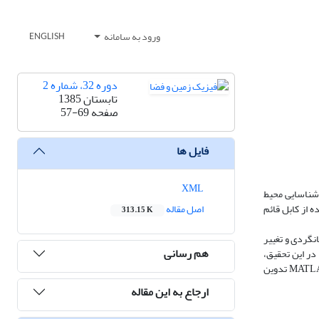
ورود به سامانه
ENGLISH
دوره 32، شماره 2
تابستان 1385
صفحه
57-69
فایل ها
XML
 شناسایی محیط
 از کابل قائم
اصل مقاله
313.15 K
انگردی و تغییر
هم رسانی
در این تحقیق،
نگارندگان نرم‌افزارهای وارون‌سازی زمان سیر و شبیه‌سازی داده برداری لرزه‌ای به‌روش VCبا استفاده از حل معادله آیکونال به‌روش تفاضل متناهی را در محیط MATLAB تدوین
ارجاع به این مقاله