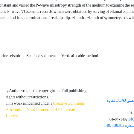
constant and varied the P-wave anisotropy strength of the medium to examine the s
etic P-wave VC seismic records, which were obtained by solving of eikonal equation
n method for determination of real dip , dip azimuth , azimuth of symmetry axis wi
rine seismic
Sea-bed sediment
Vertical-cable method
© Authors retain the copyright and full publishing
rights without restrictions.
مجله فیزیک زمین و فضا در پایگاه بین المللی DOAJ نمایه
This work is licensed under a
Creative Commons
Attribution-NonCommercial 4.0 International
License
.
1402-04-04
بخشنامه معاونت پژوهشی دانشگاه به شماره 140/130382