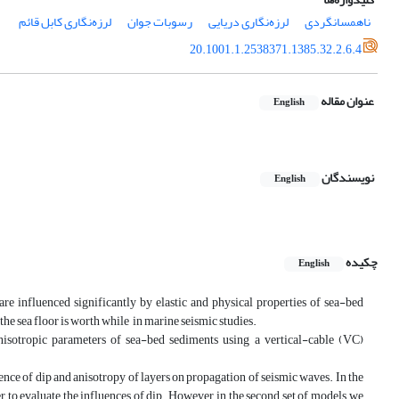
ناهمسانگردی
لرزه‌نگاری دریایی
رسوبات جوان
لرزه‌نگاری کابل قائم
20.1001.1.2538371.1385.32.2.6.4
عنوان مقاله
English
نویسندگان
English
چکیده
English
re influenced significantly by elastic and physical properties of sea-bed
the sea floor is worth while in marine seismic studies.
 anisotropic parameters of sea-bed sediments using a vertical-cable (VC)
ence of dip and anisotropy of layers on propagation of seismic waves. In the
der to evaluate the influences of dip. However, in the second set of models, we