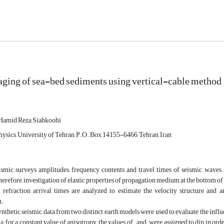
ging of sea-bed sediments using vertical-cable method
Hamid Reza Siahkoohi
hysics, University of Tehran, P.O. Box 14155-6466, Tehran, Iran
ismic surveys amplitudes, frequency contents and travel times of seismic waves a
erefore, investigation of elastic properties of propagation medium at the bottom of 
r refraction arrival times are analyzed to estimate the velocity structure and
n.
ynthetic seismic data from two distinct earth models were used to evaluate the influ
data, for a constant value of anisotropy, the values of and were assigned to dip in or