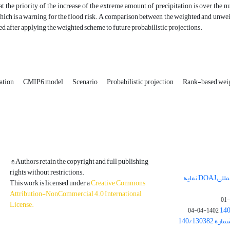
hat the priority of the increase of the extreme amount of precipitation is over the 
hich is a warning for the flood risk. A comparison between the weighted and unwei
d after applying the weighted scheme to future probabilistic projections.
ation
CMIP6 model
Scenario
Probabilistic projection
Rank-based wei
© Authors retain the copyright and full publishing
rights without restrictions.
مجله فیزیک زمین و فضا در پایگاه بین المللی DOAJ نمایه
This work is licensed under a
Creative Commons
Attribution-NonCommercial 4.0 International
License
.
1402-04-04
بخشنامه معاونت پژوهشی دانشگاه به شماره 140/130382