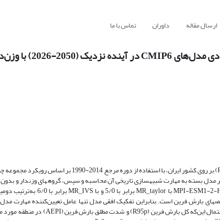
ارسال مقاله
داوران
تماس با ما
پیش‌نگری بارش‌های فرین در ایران بر اساس رویکرد
در این مطالعه پیش­نگری چهار شاخص بارش فرین (R95p، R95d، AEPI و R95pT) بر روی کشور ایران، با استفاده از د
نگری­های آینده استفاده شدند. نتایج بررسی مهارت نشان می­دهد که مدل PI-ESM1-2-HR
­های بارش فرین است. بنابراین تفکیک افقی مدل تنها عامل تعیین‌کننده مهارت مدل
نیست و بهبود در فرایندهای فیزیکی نیز مورد نیاز است. نتایج نشان می‌دهد احتمال این‌که کل ب