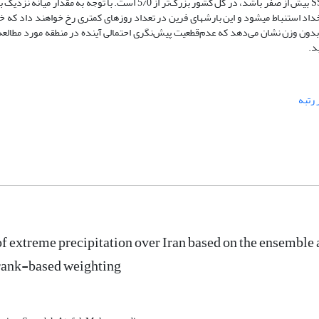
2050-2026 تحت چهار سناریوی SSP1-2.6، SSP2-4.5، SSP3-7.0 و SSP5-8.5 بیش از صفر باشد، در کل کشور بزرگ‌تر از 5/0 است.
اد روزهای رخداد استنباط می­شود و این بارش­های فرین در تعداد روزهای کمتری رخ خواهند داد که
و بدون وزن نشان می‌دهد که عدم‌قطعیت پیش‌نگری احتمالی آینده در منطقه مورد مطالعه 
د.
 رتبه
of extreme precipitation over Iran based on the ensemble
rank-based weighting