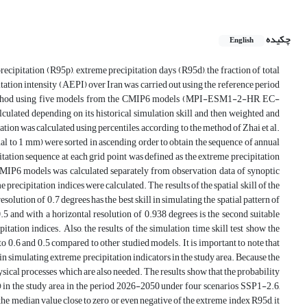
چکیده
English
precipitation (R95p), extreme precipitation days (R95d), the fraction of total
ation intensity (AEPI) over Iran was carried out using the reference period
method using five models from the CMIP6 models (MPI-ESM1-2-HR, EC-
ed depending on its historical simulation skill and then weighted and
ation was calculated using percentiles, according to the method of Zhai et al.
equal to 1 mm) were sorted in ascending order to obtain the sequence of annual
itation sequence at each grid point was defined as the extreme precipitation
 CMIP6 models was calculated separately from observation data of synoptic
recipitation indices were calculated. The results of the spatial skill of the
ution of 0.7 degrees has the best skill in simulating the spatial pattern of
and with a horizontal resolution of 0.938 degrees is the second suitable
tation indices. Also, the results of the simulation time skill test show the
and 0.5 compared to other studied models. It is important to note that
l in simulating extreme precipitation indicators in the study area. Because the
cal processes which are also needed. The results show that the probability
) in the study area in the period 2026-2050 under four scenarios SSP1-2.6,
e median value close to zero or even negative of the extreme index R95d, it