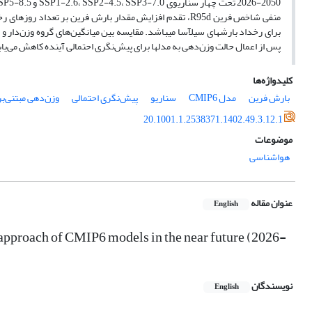
منفی شاخص فرین R95d، تقدم افزایش مقدار بارش فرین بر تعد
برای رخداد بارش­های سیل­آسا می­باشد. مقایسه بین میانگین‌های گروه وزن‌دار 
پس از اعمال حالت وزن‌دهی به مدل­ها برای پیش‌نگری احتمالی آینده کاهش می‌یاب
کلیدواژه‌ها
بارش فرین
مدل CMIP6
سناریو
پیش‌نگری احتمالی
وزن‌دهی مبتنی‌بر
20.1001.1.2538371.1402.49.3.12.1
موضوعات
هواشناسی
عنوان مقاله
English
 approach of CMIP6 models in the near future (2026-
نویسندگان
English