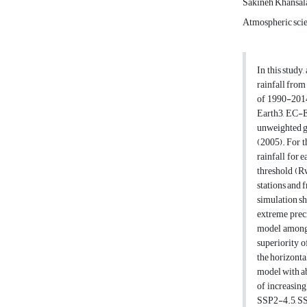
Sakineh Khansal
Atmospheric scie
In this study
rainfall from
of 1990-201
Earth3, EC-E
unweighted gr
(2005). For t
rainfall for 
threshold (R
stations and 
simulation sh
extreme prec
model among t
superiority 
the horizonta
model with ab
of increasing
SSP2-4.5, SSP