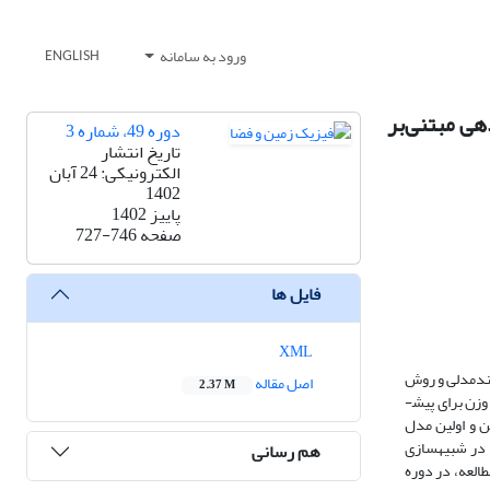
ورود به سامانه
ENGLISH
 همادی مدل‌های CMIP6 در آینده نزدیک (2050-2026) با وزن‌دهی مبتنی‌بر
دوره 49، شماره 3
تاریخ انتشار
الکترونیکی: 24 آبان
1402
پاییز 1402
صفحه
727-746
فایل ها
XML
وره مرجع 2014-1990 بر اساس رویکرد مجموعه چندمدلی و روش
اصل مقاله
2.37 M
وزن­دهی مبتنی‌بر رتبه با کاربست پنج مدل از مدل­های CMIP6 انجام شد. وزن هر مدل بسته به مهارت شبیه­سازی تاریخی آن محاسبه و سپس، گروه­های وزن­دار و بدون وزن برای پیش­
M با MR_taylor برابر با 5/0 و با MR_IVS برابر با 6/0 به‌ترتیب دومین و اولین مدل
 در شبیه­سازی
هم رسانی
ارش فرین (R95p) و شدت مطلق بارش فرین (AEPI) در منطقه مورد مطالعه، در دوره