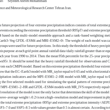
ari
Seyedeh Atefeh Mohammadi
nce and Meteorological Research Center, Tehran, Iran.
, a future projection of four extreme precipitation indices consists of total extreme 
 events exceeding the extreme precipitation threshold (R95pT) and extreme precipit
4 based on the multi-model ensemble approach and a rank-based weighting 
arth3-Veg, GFDL-ESM4, and MRI-ESM2-0). The weight of each model was calculat
oups were used for future projections. In this study, the threshold of heavy precipit
his purpose, at each grid point, annual rainfall data (daily rainfall greater than or 
each year from 1990 to 2014. Then, the mean 95th percentile for the 25-year precip
wn95). It should be noted that the heavy rainfall threshold for observations and
from each CMIP6 model. Based on this extreme precipitation threshold, four extreme p
ow that the EC-Earth3 model with MR_taylor equal to 0.65 and with a horizontal resol
ipitation indicators, and the MPI-ESM1-2-HR model with MR_taylor equal to 0.5 
he five selected models used for simulating the spatial pattern of extreme precipi
of MPI-ESM1-2-HR and GFDL-ESM4 models with MR_IVS respectively equal to 0.6 
l resolution of the model is not the only factor that determines the skill of the mode
ove-average weight (>0.2) is not a high-resolution model and improvement in physi
 the total extreme precipitation (R95p) and extreme precipitation intensity (AEPI
3-7.0 and SSP5-8.5 with values greater than 0.5 is almost certain. According to th