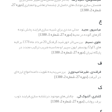
همسان سازی موجک های حاصل از چشمه ارتعاشی و انفجاری
[دوره 27،
شماره 2، 1380]
ع
عباسپور، مجید
مدلی عددی برای شبیه سازی فرایند پخش توده
گازهای آلوده در محیط
[دوره 27، شماره 1، 1380]
علوی، نسیم
بررسی اثر خورشید گرفتگی 20 مرداد ماه 1378 بر لایه
های f1وf2 یونسفر (یون سپهر) و محاسبه ضریب ترکیب مجدد در
پایگاه تهران
[دوره 27، شماره 2، 1380]
ف
فرقندی، علیرضا مهدوی ز
بررسی پدیده تقویت دامنه امواج لرزه ای
در آبرفت
[دوره 27، شماره 2، 1380]
ک
کشاری، آشوک کی .
چالش های موجود درتشابه سازی فرایند ذوب
برف – رواناب
[دوره 27، شماره 2، 1380]
گ