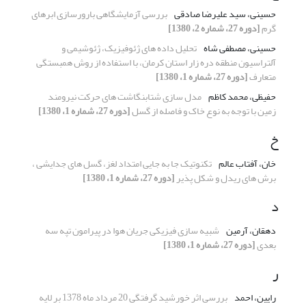
حسینی، سید علیرضا صادقی
بررسی آزمایشگاهی بارورسازی ابرهای
گرم
[دوره 27، شماره 2، 1380]
حسینی، مصطفی شاه
تحلیل داده های ژئوفیزیک، ژئوشیمی و
آلتراسیون منطقه دره زار استان کرمان، با استفاده از روش همبستگی
متعارف
[دوره 27، شماره 1، 1380]
حفیظی، محمد کاظم
مدل سازی شتابنگاشت های حرکت نیرومند
زمین با توجه به نوع خاک و فاصله از گسل
[دوره 27، شماره 1، 1380]
خ
خان، آفتاب عالم
تکنوتیک جا به جایی امتداد لغز، گسل های جدایشی ،
برش های ریدل و شکل پذیر
[دوره 27، شماره 1، 1380]
د
دهقان، آرمین
شبیه سازی فیزیکی جریان هوا در پیرامون تپه سه
بعدی
[دوره 27، شماره 1، 1380]
ر
رایین، احمد
بررسی اثر خورشید گرفتگی 20 مرداد ماه 1378 بر لایه