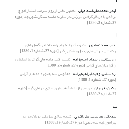
آ
آبدر، محمدعلی اسماعیلی
تخمین تخلل از روی سرعت انتشار امواج
تراکمی با درنظر گرفتن اثر رُس در سازند ماسه سنگی شوریجه
[دوره
27، شماره 2، 1380]
ا
اختر، سید همایون
تکنوتیک جا به جایی امتداد لغز، گسل های
جدایشی ، برش های ریدل و شکل پذیر
[دوره 27، شماره 1، 1380]
اردستانی، وحید ابراهیم زاده
تفسیر کمی داده های گرانی با استفاده
از گرادیان های گرانی
[دوره 27، شماره 2، 1380]
اردستانی، وحید ابراهیم زاده
معکوس سه بعدی داده های گرانی
[دوره 27، شماره 1، 1380]
ارکیان، فروزان
بررسی آزمایشگاهی بارورسازی ابرهای گرم
[دوره
27، شماره 2، 1380]
ب
بیدختی، عباسعلی علی اکبری
شبیه سازی فیزیکی جریان هوا در
پیرامون تپه سه بعدی
[دوره 27، شماره 1، 1380]