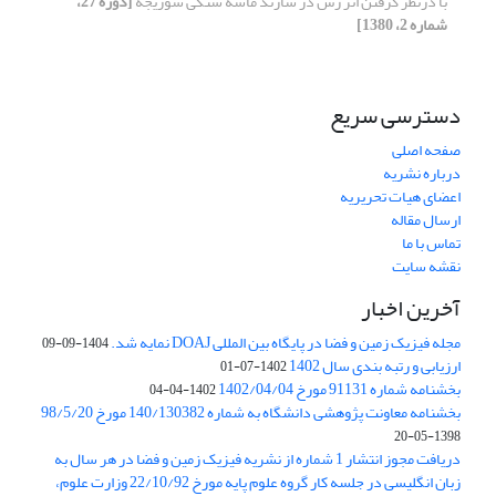
با درنظر گرفتن اثر رُس در سازند ماسه سنگی شوریجه
[دوره 27،
شماره 2، 1380]
دسترسی سریع
صفحه اصلی
درباره نشریه
اعضای هیات تحریریه
ارسال مقاله
تماس با ما
نقشه سایت
آخرین اخبار
مجله فیزیک زمین و فضا در پایگاه بین المللی DOAJ نمایه شد.
1404-09-09
ارزیابی و رتبه بندی سال 1402
1402-07-01
بخشنامه شماره 91131 مورخ 1402/04/04
1402-04-04
بخشنامه معاونت پژوهشی دانشگاه به شماره 140/130382 مورخ 98/5/20
1398-05-20
دریافت مجوز انتشار 1 شماره از نشریه فیزیک زمین و فضا در هر سال به
زبان انگلیسی در جلسه کار گروه علوم پایه مورخ 22/10/92 وزارت علوم،