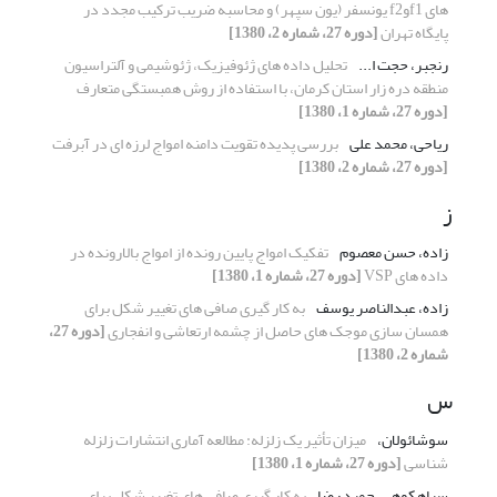
های f1وf2 یونسفر (یون سپهر) و محاسبه ضریب ترکیب مجدد در
پایگاه تهران
[دوره 27، شماره 2، 1380]
رنجبر، حجت ا...
تحلیل داده های ژئوفیزیک، ژئوشیمی و آلتراسیون
منطقه دره زار استان کرمان، با استفاده از روش همبستگی متعارف
[دوره 27، شماره 1، 1380]
ریاحی، محمد علی
بررسی پدیده تقویت دامنه امواج لرزه ای در آبرفت
[دوره 27، شماره 2، 1380]
ز
زاده، حسن معصوم
تفکیک امواج پایین رونده از امواج بالارونده در
داده های VSP
[دوره 27، شماره 1، 1380]
زاده، عبدالناصر یوسف
به کار گیری صافی های تغییر شکل برای
همسان سازی موجک های حاصل از چشمه ارتعاشی و انفجاری
[دوره 27،
شماره 2، 1380]
س
سوشائولان،
میزان تأثیر یک زلزله: مطالعه آماری انتشارات زلزله
شناسی
[دوره 27، شماره 1، 1380]
سیاهکوهی، حمید رضا
به کار گیری صافی های تغییر شکل برای