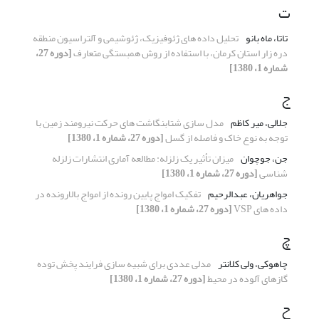
ت
تاتا، ماه بانو
تحلیل داده های ژئوفیزیک، ژئوشیمی و آلتراسیون منطقه
دره زار استان کرمان، با استفاده از روش همبستگی متعارف
[دوره 27،
شماره 1، 1380]
ج
جلالی، میر کاظم
مدل سازی شتابنگاشت های حرکت نیرومند زمین با
توجه به نوع خاک و فاصله از گسل
[دوره 27، شماره 1، 1380]
جن، جوچوان
میزان تأثیر یک زلزله: مطالعه آماری انتشارات زلزله
شناسی
[دوره 27، شماره 1، 1380]
جواهریان، عبدالرحیم
تفکیک امواج پایین رونده از امواج بالارونده در
داده های VSP
[دوره 27، شماره 1، 1380]
چ
چاهوکی، ولی کلانتر
مدلی عددی برای شبیه سازی فرایند پخش توده
گازهای آلوده در محیط
[دوره 27، شماره 1، 1380]
ح