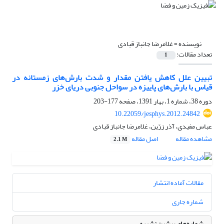
نویسنده =
غلامرضا جانباز قبادی
تعداد مقالات:
1
تبیین علل کاهش یافتن مقدار و شدت بارش‌‌های زمستانه در
قیاس با بارش‌‌های پاییزه در سواحل جنوبی دریای خزر
دوره 38، شماره 1، بهار 1391، صفحه
177-203
10.22059/jesphys.2012.24842
عباس مفیدی، آذر زرّین، غلامرضا جانباز قبادی
مشاهده مقاله
اصل مقاله
2.1 M
مقالات آماده انتشار
شماره جاری
شماره‌های پیشین نشریه