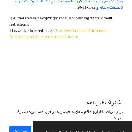
زبان انگلیسی در جلسه کار گروه علوم پایه مورخ 22/10/92 وزارت علوم،
تحقیقات و فناوری
1392-11-20
© Authors retain the copyright and full publishing rights without
restrictions.
This work is licensed under a
Creative Commons Attribution-
NonCommercial 4.0 International License
.
دسترسی به مقالات آزاد و رایگان است.
اشتراک خبرنامه
برای دریافت اخبار و اطلاعیه های مهم نشریه در خبرنامه نشریه مشترک
شوید.
اشتراک
این وب سایت از کوکی ها برای اطمینان از ارائه بهترین