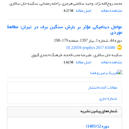
محمد روح‌الله نژاد، وحید سلامتی هرمزی، راحله رمضانی، سکینه خان سالاری
مشاهده مقاله
اصل مقاله
4.17 M
عوامل دینامیکی مؤثر بر بارش سنگین برف در تهران: مطالعۀ
موردی
دوره 44، شماره 1، بهار 1397، صفحه
179-198
10.22059/jesphys.2017.61680
سکینه خان سالاری، علیرضا محب الحجه، فرهنگ احمدی گیوی
مشاهده مقاله
اصل مقاله
1.62 M
مقالات آماده انتشار
شماره جاری
شماره‌های پیشین نشریه
دوره 52 (1405)