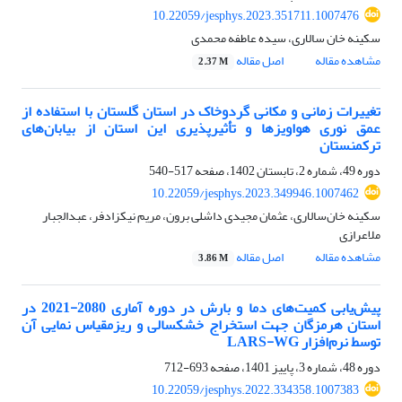
10.22059/jesphys.2023.351711.1007476
سکینه خان سالاری، سیده عاطفه محمدی
مشاهده مقاله
اصل مقاله
2.37 M
تغییرات زمانی و مکانی گردوخاک در استان گلستان با استفاده از
عمق نوری هواویزها و تأثیرپذیری این استان از بیابان‌های
ترکمنستان
دوره 49، شماره 2، تابستان 1402، صفحه
517-540
10.22059/jesphys.2023.349946.1007462
سکینه خان‌سالاری، عثمان مجیدی داشلی برون، مریم نیکزادفر، عبدالجبار
ملاعرازی
مشاهده مقاله
اصل مقاله
3.86 M
پیش‌یابی کمیت‌های دما و بارش در دوره آماری 2080-2021 در
استان هرمزگان جهت استخراج خشکسالی و ریزمقیاس نمایی آن
توسط نرم‌افزار LARS-WG
دوره 48، شماره 3، پاییز 1401، صفحه
693-712
10.22059/jesphys.2022.334358.1007383