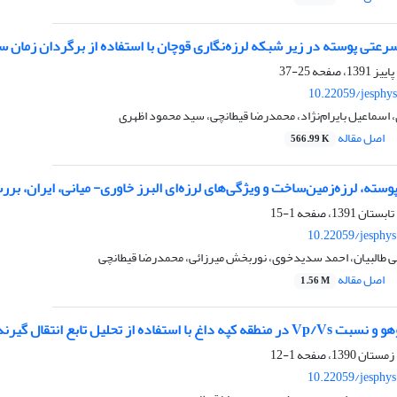
عتی پوسته در زیر شبکه لرزه‌نگاری قوچان با استفاده از برگردان زمان سیر
25-37
10.22059/jesphy
اسماعیل بایرام‌نژاد، محمدرضا قیطانچی، سید محمود اظهری
اصل مقاله
566.99 K
وسته، لرزه‌زمین‌ساخت و ویژگی‌های لرزه‌‌ای البرز خاوری- میانی، ایران، 
1-15
10.22059/jesphy
ی طالبیان، احمد سدیدخوی، نوربخش میرزائی، محمدرضا قیطانچی
اصل مقاله
1.56 M
ه از تحلیل تابع انتقال گیرنده امواج دورلرز
1-12
10.22059/jesphy