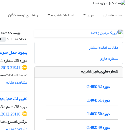
صفحه اصلی
مرور
اطلاعات نشریه
راهنمای نویسندگان
نویسنده =
محم
تعداد مقالات:
1
مقالات آماده انتشار
بهبود مدل سرعت
شماره جاری
دوره 39، شماره 1، بهار 1392، صفحه
s.2013.31941
شماره‌های پیشین نشریه
نعیمه السادات م
مشاهده مقاله
دوره 52 (1405)
تغییرات عمق موهو
دوره 51 (1404)
دوره 38، شماره 3، پاییز 1391، صفحه
دوره 50 (1403)
s.2012.29110
نرگس افسری، فتانه
دوره 49 (1402)
مشاهده مقاله