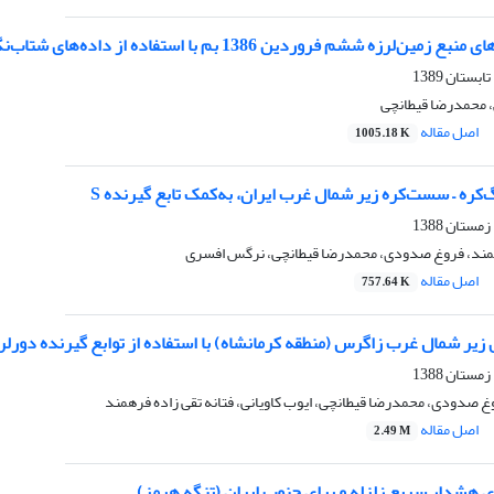
ردین 1386 بم با استفاده از داده‌های شتاب‌نگاری میدان نزدیک و تعیین سازوکارکانونی زمین‌لرزه
، محمدرضا قیطانچی
اصل مقاله
1005.18 K
ره – سست‌کره زیر شمال غرب ایران، به‌کمک تابع گیرنده S
رهمند، فروغ صدودی، محمدرضا قیطانچی، نرگس افسری
اصل مقاله
757.64 K
 زیر شمال غرب زاگرس (منطقه کرمانشاه) با استفاده از توابع گیرنده دورلر
 صدودی، محمدرضا قیطانچی، ایوب کاویانی، فتانه تقی زاده فرهمند
اصل مقاله
2.49 M
ی هشدار سریع زلزله و برای جنوب ایران (تنگه هرمز)