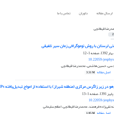
ارسال مقاله
داوران
تماس با ما
درضا قیطانچی
2
ی لرستان با روش توموگرافی زمان سیر تلفیقی
1-12
10.22059/jesphy
قدسی، حسین هاشمی، محمدرضا قیطانچی
اصل مقاله
3.51 M
 در زیر زاگرس مرکزی (منطقه شیراز) با استفاده از امواج تبدیل‌یافته Ps
1-13
10.22059/jesphy
 تقی‌زاده فرهمند، محمدرضا قیطانچی، اعظم سلیمانی
اصل مقاله
1.95 M