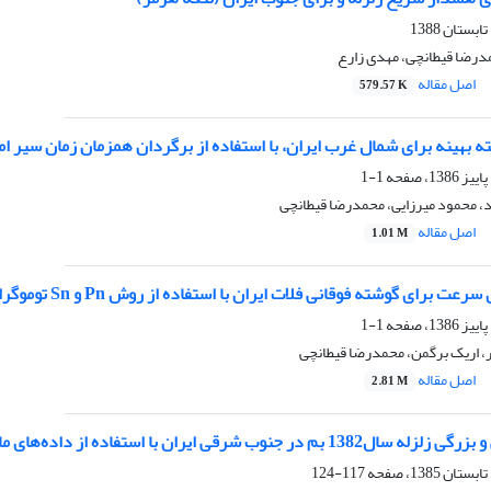
درضا قیطانچی، مهدی زارع
اصل مقاله
579.57 K
 بهینه برای شمال غرب ایران، با استفاده از برگردان همزمان زمان سیر ام
1-1
اد، محمود میرزایی، محمدرضا قیطانچی
اصل مقاله
1.01 M
ت برای گوشته فوقانی فلات ایران با استفاده از روش Pn و Sn توموگرافی
1-1
، اریک برگمن، محمدرضا قیطانچی
اصل مقاله
2.81 M
ی ایران با استفاده از داده‌های ماهواره با روش تداخل‌سنجی راداری
117-124