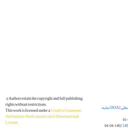
© Authors retain the copyright and full publishing
rights without restrictions.
مجله فیزیک زمین و فضا در پایگاه بین المللی DOAJ نمایه
This work is licensed under a
Creative Commons
Attribution-NonCommercial 4.0 International
License
.
1402-04-04