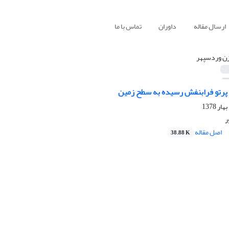
ارسال مقاله
داوران
تماس با ما
زن وردسپهر
 پرتو فرابنفش رسیده به سطح زمین
ر
اصل مقاله
38.88 K