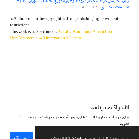
زبان انگلیسی در جلسه کار گروه علوم پایه مورخ 22/10/92 وزارت علوم،
تحقیقات و فناوری
1392-11-20
© Authors retain the copyright and full publishing rights without
restrictions.
This work is licensed under a
Creative Commons Attribution-
NonCommercial 4.0 International License
.
دسترسی به مقالات آزاد و رایگان است.
اشتراک خبرنامه
برای دریافت اخبار و اطلاعیه های مهم نشریه در خبرنامه نشریه مشترک
شوید.
اشتراک
این وب سایت از کوکی ها برای اطمینان از ارائه بهترین