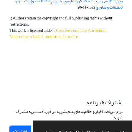
زبان انگلیسی در جلسه کار گروه علوم پایه مورخ 22/10/92 وزارت علوم،
تحقیقات و فناوری
1392-11-20
© Authors retain the copyright and full publishing rights without
restrictions.
This work is licensed under a
Creative Commons Attribution-
NonCommercial 4.0 International License
.
دسترسی به مقالات آزاد و رایگان است.
اشتراک خبرنامه
برای دریافت اخبار و اطلاعیه های مهم نشریه در خبرنامه نشریه مشترک
شوید.
اشتراک
این وب سایت از کوکی ها برای اطمینان از ارائه بهترین