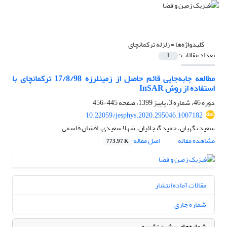
کلیدواژه‌ها =
زلزله ترکمانچای
تعداد مقالات:
1
مطالعه جابه‌جایی قائم حاصل از زمین‏لرزه 17/8/98 ترکمانچای با
استفاده از روش InSAR
دوره 46، شماره 3، پاییز 1399، صفحه
445-456
10.22059/jesphys.2020.295046.1007182
سعید نگهبان، حمید گنجائیان، شهلا سعیدی، افشان قاسمی
مشاهده مقاله
اصل مقاله
773.97 K
مقالات آماده انتشار
شماره جاری
شماره‌های پیشین نشریه