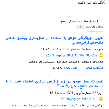
کلیدواژه‌ها =
ناپیوستگی موهو
تعداد مقالات:
3
تعیین توپوگرافی موهو با استفاده از مدل‌سازی پیشرو تعاملی
داده‌های گرانی‌سنجی
دوره 47، شماره 2، تابستان 1400، صفحه
225-239
10.22059/jesphys.2021.310962.1007252
محمدجواد دهقان، وحید ابراهیم‌زاده اردستانی، علی دهقانی
مشاهده مقاله
اصل مقاله
877.5 K
تغییرات عمق موهو در زیر زاگرس مرکزی (منطقه شیراز) با
استفاده از امواج تبدیل‌یافته Ps
دوره 38، شماره 3، پاییز 1391، صفحه
1-13
10.22059/jesphys.2012.29110
نرگس افسری، فتانه تقی‌زاده فرهمند، محمدرضا قیطانچی، اعظم سلیمانی