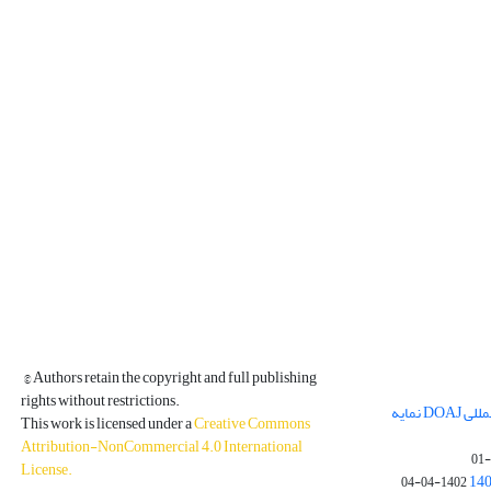
© Authors retain the copyright and full publishing
rights without restrictions.
مجله فیزیک زمین و فضا در پایگاه بین المللی DOAJ نمایه
This work is licensed under a
Creative Commons
Attribution-NonCommercial 4.0 International
License
.
1402-04-04