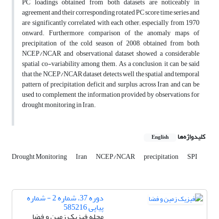
PC loadings obtained from both datasets are noticeably in
agreement and their corresponding rotated PC score time series and
are significantly correlated with each other; especially from 1970
onward. Furthermore, comparison of the anomaly maps of
precipitation of the cold season of 2008, obtained from both
NCEP/NCAR and observational dataset showed a considerable
spatial co-variability among them. As a conclusion, it can be said
that the NCEP/NCAR dataset detects well the spatial and temporal
pattern of precipitation deficit and surplus across Iran and can be
used to complement the information provided by observations for
drought monitoring in Iran.
کلیدواژه‌ها
English
Drought Monitoring
Iran
NCEP/NCAR
precipitation
SPI
دوره 37، شماره 2 - شماره
پیاپی 585216
مجله فیزیک زمین و فضا