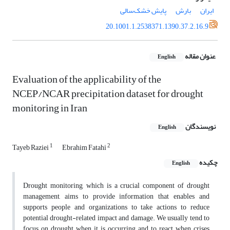
ایران
بارش
پایش خشک‌سالی
20.1001.1.2538371.1390.37.2.16.9
عنوان مقاله
English
Evaluation of the applicability of the
NCEP/NCAR precipitation dataset for drought
monitoring in Iran
نویسندگان
English
1
2
Tayeb Raziei
Ebrahim Fatahi
چکیده
English
Drought monitoring, which is a crucial component of drought
management, aims to provide information that enables and
supports people and organizations to take actions to reduce
potential drought-related impact and damage. We usually tend to
focus on drought when it is occurring and to react when crises