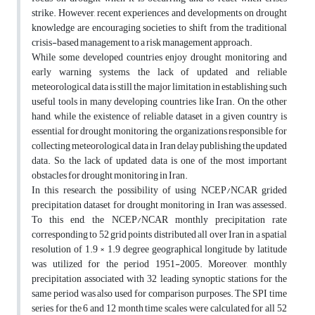
strike. However, recent experiences and developments on drought
knowledge are encouraging societies to shift from the traditional
crisis-based management to a risk management approach.
While some developed countries enjoy drought monitoring and
early warning systems, the lack of updated and reliable
meteorological data is still the major limitation in establishing such
useful tools in many developing countries like Iran. On the other
hand, while the existence of reliable dataset in a given country is
essential for drought monitoring, the organizations responsible for
collecting meteorological data in Iran delay publishing the updated
data. So, the lack of updated data is one of the most important
obstacles for drought monitoring in Iran.
In this research, the possibility of using NCEP/NCAR grided
precipitation dataset for drought monitoring in Iran was assessed.
To this end, the NCEP/NCAR monthly precipitation rate
corresponding to 52 grid points distributed all over Iran in a spatial
resolution of 1.9 × 1.9 degree geographical longitude by latitude
was utilized for the period 1951-2005. Moreover, monthly
precipitation associated with 32 leading synoptic stations for the
same period was also used for comparison purposes. The SPI time
series for the 6 and 12 month time scales were calculated for all 52