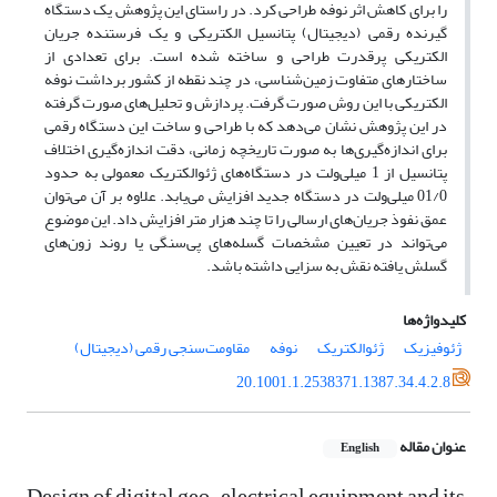
را برای کاهش اثر نوفه طراحی کرد. در راستای این پژوهش یک دستگاه
گیرنده رقمی (دیجیتال) پتانسیل الکتریکی و یک فرستنده جریان
الکتریکی پرقدرت طراحی و ساخته شده است. برای تعدادی از
ساختارهای متفاوت زمین‌شناسی، در چند نقطه از کشور برداشت نوفه
الکتریکی با این روش صورت گرفت. پردازش و تحلیل‌های صورت گرفته
در این پژوهش نشان می‌دهد که با طراحی و ساخت این دستگاه رقمی
برای اندازه‌گیری‌ها به صورت تاریخچه زمانی، دقت اندازه‌گیری اختلاف
پتانسیل از 1 میلی‌ولت در دستگاه‌های ژئوالکتریک معمولی به حدود
01/0 میلی‌ولت در دستگاه جدید افزایش می‌یابد. علاوه بر آن می‌توان
عمق نفوذ جریان‌های ارسالی را تا چند هزار متر افزایش داد. این موضوع
می‌تواند در تعیین مشخصات گسله‌های پی‌سنگی یا روند زون‌های
گسلش یافته نقش به سزایی داشته باشد.
کلیدواژه‌ها
ژئوفیزیک
ژئوالکتریک
نوفه
مقاومت‌سنجی رقمی (دیجیتال)
20.1001.1.2538371.1387.34.4.2.8
عنوان مقاله
English
Design of digital geo-electrical equipment and its