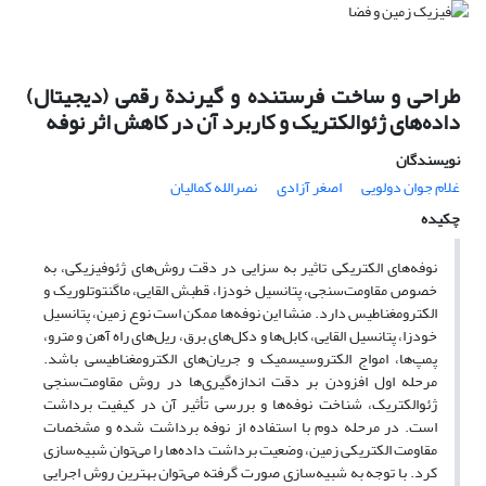
طراحی و ساخت فرستنده و گیرندة رقمی (دیجیتال)
داده‌های ژئوالکتریک و کاربرد آن در کاهش اثر نوفه
نویسندگان
غلام جوان دولویی
اصغر آزادی
نصرالله کمالیان
چکیده
نوفه‌های الکتریکی تاثیر به سزایی در دقت روش‌های ژئوفیزیکی، به
خصوص مقاومت‌سنجی، پتانسیل خودزا، قطبش القایی، ماگنتوتلوریک و
الکترومغناطیس دارد. منشا این نوفه‌ها ممکن است نوع زمین، پتانسیل
خودزا، پتانسیل القایی، کابل‌ها و دکل‌های برق، ریل‌های راه آهن و مترو،
پمپ‌ها، امواج الکتروسیسمیک و جریان‌های الکترومغناطیسی باشد.
مرحله اول افزودن بر دقت اندازه‌گیری‌ها در روش مقاومت‌سنجی
ژئوالکتریک، شناخت نوفه‌ها و بررسی تأثیر آن در کیفیت برداشت
است. در مرحله دوم با استفاده از نوفه برداشت شده و مشخصات
مقاومت الکتریکی زمین، وضعیت برداشت داده‌ها را می‌توان شبیه‌سازی
کرد. با توجه به شبیه‌سازی صورت گرفته می‌توان بهترین روش اجرایی