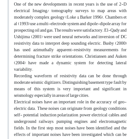
One of the new developments in recent years is the use of 2-D
electrical Imaging/ tomography surveys to map areas with
moderately complex geology (Loke & Barker 1996). Chambers et
al (1993) use a multi-electrode system and dipole-dipole array for
prospecting oil and gas. The results were satisfactory. El-Qady and
Ushijima (2001) were used neural networks and inversion of DC
resistivity data to interpret deep sounding electric. Busby (2000)
has used azimuthally apparent-resistivity measurements for
determining fracture strike orientations. Christiansen and Auken
(2004) have made a dynamic system for detecting lateral
variability.
Recording waveform of resistivity data can be done through
moderate seismic digitizers. Distinguishing basement type fault by
means of this system is very important and significant in
seismology, especially in areas of large cities.
Electrical noises have an important role in the accuracy of geo-
electric data. These noises can originate from geology conditions,
self- potential, induction polarization, power electrical cables, and
underground railways, pumping engines and electromagnetic
fields. In the first step, most noises have been identified and the
effects of important noises have been investigated which can be