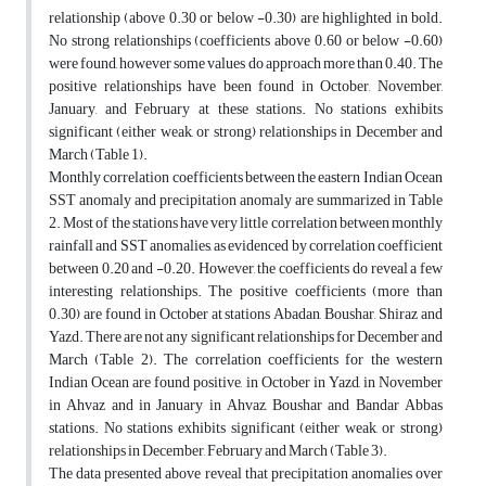
relationship (above 0.30 or below -0.30) are highlighted in bold.
No strong relationships (coefficients above 0.60 or below -0.60)
were found, however some values do approach more than 0.40. The
positive relationships have been found in October, November,
January, and February at these stations. No stations exhibits
significant (either weak, or strong) relationships in December and
March (Table 1).
Monthly correlation coefficients between the eastern Indian Ocean
SST anomaly and precipitation anomaly are summarized in Table
2. Most of the stations have very little correlation between monthly
rainfall and SST anomalies, as evidenced by correlation coefficient
between 0.20 and -0.20. However, the coefficients do reveal a few
interesting relationships. The positive coefficients (more than
0.30) are found in October at stations Abadan, Boushar, Shiraz and
Yazd. There are not any significant relationships for December and
March (Table 2). The correlation coefficients for the western
Indian Ocean are found positive, in October in Yazd, in November
in Ahvaz and in January in Ahvaz, Boushar and Bandar Abbas
stations. No stations exhibits significant (either weak, or strong)
relationships in December, February and March (Table 3).
The data presented above reveal that precipitation anomalies over