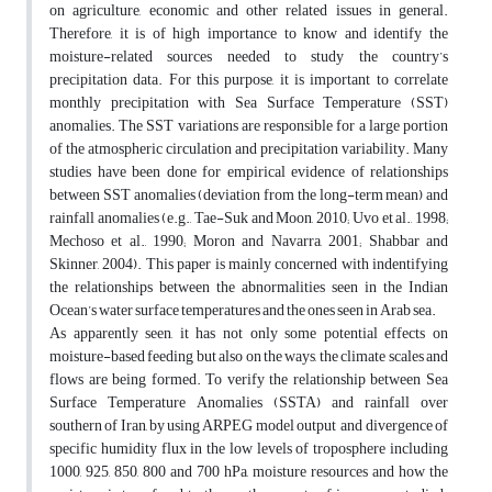
on agriculture, economic and other related issues in general.
Therefore, it is of high importance to know and identify the
moisture-related sources needed to study the country’s
precipitation data. For this purpose, it is important to correlate
monthly precipitation with Sea Surface Temperature (SST)
anomalies. The SST variations are responsible for a large portion
of the atmospheric circulation and precipitation variability. Many
studies have been done for empirical evidence of relationships
between SST anomalies (deviation from the long-term mean) and
rainfall anomalies (e.g., Tae-Suk and Moon, 2010; Uvo et al., 1998;
Mechoso et al., 1990; Moron and Navarra, 2001; Shabbar and
Skinner, 2004). This paper is mainly concerned with indentifying
the relationships between the abnormalities seen in the Indian
Ocean’s water surface temperatures and the ones seen in Arab sea.
As apparently seen, it has not only some potential effects on
moisture-based feeding but also on the ways, the climate scales and
flows are being formed. To verify the relationship between Sea
Surface Temperature Anomalies (SSTA) and rainfall over
southern of Iran, by using ARPEG model output and divergence of
specific humidity flux in the low levels of troposphere including
1000, 925, 850, 800 and 700 hPa, moisture resources and how the