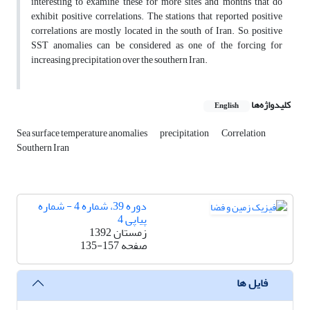
interesting to examine these for more sites and months that do
exhibit positive correlations. The stations that reported positive
correlations are mostly located in the south of Iran. So, positive
SST anomalies can be considered as one of the forcing for
increasing precipitation over the southern Iran.
کلیدواژه‌ها
English
Sea surface temperature anomalies
precipitation
Correlation
Southern Iran
دوره 39، شماره 4 - شماره
پیاپی 4
زمستان 1392
صفحه
135-157
فایل ها