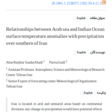
20.1001.1.2538371.1392.39.4.11.2
عنوان مقاله
English
Relationships between Arab sea and Indian Ocean
surface temperature anomalies with precipitation
over southern of Iran
نویسندگان
English
1
2
Abas Ranjbar SaadatAbadi
Parisa Izadi
1
Assistant Professor, Atmospheric Science and Meteorological Research
Center, Tehran, Iran
2
Senior Expert of forecasting center, Meteorological Organization,
Tehran, Iran
چکیده
English
Iran is located in arid and semiarid areas based on continental
divisions; any change in precipitation would have potential effects