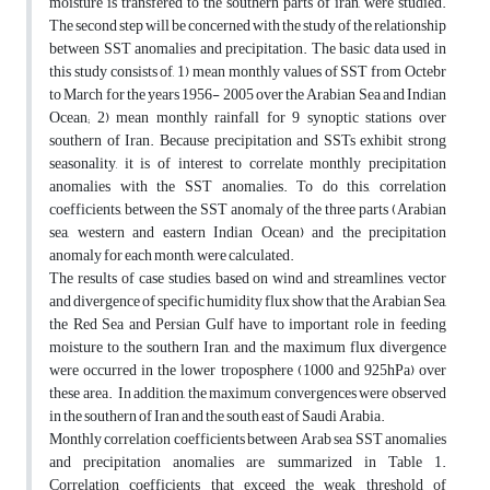
moisture is transfered to the southern parts of iran, were studied.
The second step will be concerned with the study of the relationship
between SST anomalies and precipitation. The basic data used in
this study consists of, 1) mean monthly values of SST from Octebr
to March for the years 1956- 2005 over the Arabian Sea and Indian
Ocean; 2) mean monthly rainfall for 9 synoptic stations over
southern of Iran. Because precipitation and SSTs exhibit strong
seasonality, it is of interest to correlate monthly precipitation
anomalies with the SST anomalies. To do this, correlation
coefficients, between the SST anomaly of the three parts (Arabian
sea, western and eastern Indian Ocean) and the precipitation
anomaly for each month, were calculated.
The results of case studies, based on wind and streamlines, vector
and divergence of specific humidity flux show that the Arabian Sea,
the Red Sea and Persian Gulf have to important role in feeding
moisture to the southern Iran, and the maximum flux divergence
were occurred in the lower troposphere (1000 and 925hPa) over
these area. In addition, the maximum convergences were observed
in the southern of Iran and the south east of Saudi Arabia.
Monthly correlation coefficients between Arab sea SST anomalies
and precipitation anomalies are summarized in Table 1.
Correlation coefficients that exceed the weak threshold of