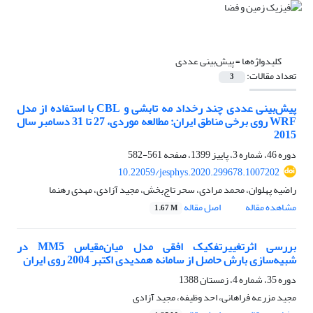
کلیدواژه‌ها =
پیش‌بینی عددی
تعداد مقالات:
3
پیش‌بینی عددی چند رخداد مه تابشی و CBL با استفاده از مدل
WRF روی برخی مناطق ایران: مطالعه موردی، 27 تا 31 دسامبر سال
2015
دوره 46، شماره 3، پاییز 1399، صفحه
561-582
10.22059/jesphys.2020.299678.1007202
راضیه پهلوان، محمد مرادی، سحر تاج‌بخش، مجید آزادی، مهدی رهنما
مشاهده مقاله
اصل مقاله
1.67 M
بررسی اثرتغییرتفکیک افقی مدل میان‌مقیاس MM5 در
شبیه‌سازی بارش حاصل از سامانه همدیدی اکتبر 2004 روی ایران
دوره 35، شماره 4، زمستان 1388
مجید مزرعه فراهانی، احد وظیفه، مجید آزادی