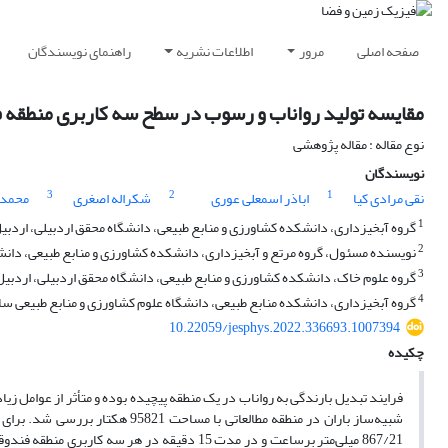
صفحه اصلی
مرور
اطلاعات نشریه
راهنمای نویسندگان
مقایسه تولید رواناب و رسوب در سطح سه کاربری منطقه 
نوع مقاله : مقاله پژوهشی
نویسندگان
3
2
1
نقی مرادی کیا
اباذر اسمعلی عوری
شکراله اصغری
محمد 
1
گروه آبخیزداری، دانشکده کشاورزی و منابع طبیعی، دانشگاه محقق اردبیلی، اردبیل، ایران. رایانامه: om
2
نویسنده مسئول، گروه مرتع و آبخیزداری، دانشکده کشاورزی و منابع طبیعی، دانشگاه محقق اردبیلی،
3
گروه علوم خاک، دانشکده کشاورزی و منابع طبیعی، دانشگاه محقق اردبیلی، اردبیل، ایران. رایانامه: 
4
گروه آبخیزداری، دانشکده منابع طبیعی، دانشگاه علوم کشاورزی و منابع طبیعی ساری، ساری، ایران. را
10.22059/jesphys.2022.336693.1007394
چکیده
فرایند تبدیل بارندگی به رواناب در یک منطقه پیچیده بوده و متأثر از عوامل زی
867/21 میلی‌متر برساعت و در مدت 15 دقیقه در 