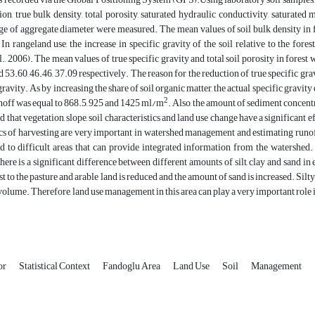
tion, true bulk density, total porosity, saturated hydraulic conductivity, saturated
e of aggregate diameter were measured. The mean values of soil bulk density in f
 In rangeland use, the increase in specific gravity of the soil relative to the fore
al., 2006). The mean values of true specific gravity and total soil porosity in fores
 53.60, 46.46, 37.09 respectively. The reason for the reduction of true specific gravi
gravity. As by increasing the share of soil organic matter, the actual specific gravity 
2
noff was equal to 868.5, 925 and 1425 ml/m
. Also, the amount of sediment concentr
d that vegetation, slope, soil characteristics and land use change have a significant
tics of harvesting are very important in watershed management and estimating runof
d to difficult areas that can provide integrated information from the watershed.
here is a significant difference between different amounts of silt, clay and sand in
st to the pasture and arable land is reduced and the amount of sand is increased. Silt
olume. Therefore, land use management in this area can play a very important role in
or
Statistical Context
Fandoglu Area
Land Use
Soil
Management