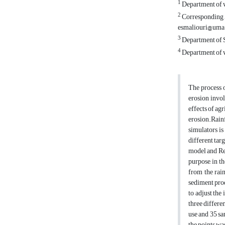
1
Department of w
2
Corresponding A
esmaliouri@uma.
3
Department of S
4
Department of w
The process o
erosion invol
effects of agr
erosion.Rain
simulators is
different tar
model and Reg
purpose, in t
from the rain
sediment prod
to adjust the
three differe
use and 35 sa
the points wa