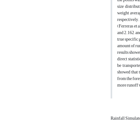
size distribu
weight averag
respectively.
(Ferreras et 
and 2.162, and
true specific 
amount of ru
results showe
direct statis
be transporte
showed that t
from the fore
more runoff v
Rainfall Simulat