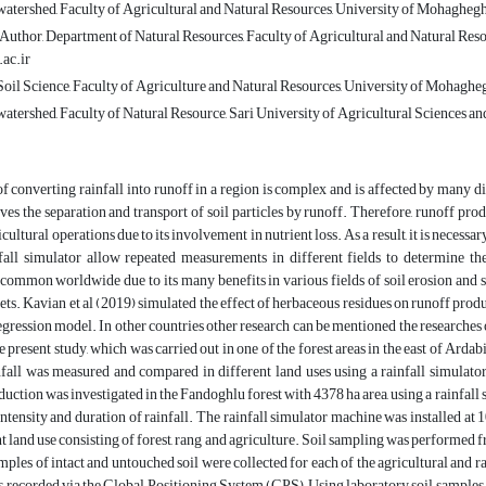
atershed, Faculty of Agricultural and Natural Resources, University of Mohagheg
uthor, Department of Natural Resources, Faculty of Agricultural and Natural Resou
ac.ir
oil Science, Faculty of Agriculture and Natural Resources, University of Mohagheg
atershed, Faculty of Natural Resource, Sari University of Agricultural Sciences 
f converting rainfall into runoff in a region is complex and is affected by many dif
ves the separation and transport of soil particles by runoff. Therefore, runoff prod
icultural operations due to its involvement in nutrient loss. As a result, it is neces
fall simulator allow repeated measurements in different fields to determine the
 common worldwide due to its many benefits in various fields of soil erosion and
gets. Kavian et al (2019) simulated the effect of herbaceous residues on runoff pro
ression model. In other countries other research can be mentioned the researches o
he present study, which was carried out in one of the forest areas in the east of Ard
fall was measured and compared in different land uses using a rainfall simulator
uction was investigated in the Fandoghlu forest with 4378 ha area, using a rainfall
 intensity and duration of rainfall. The rainfall simulator machine was installed at 
nt land use consisting of forest, rang and agriculture. Soil sampling was performed 
mples of intact and untouched soil were collected for each of the agricultural and ra
s recorded via the Global Positioning System (GPS).Using laboratory soil samples, par