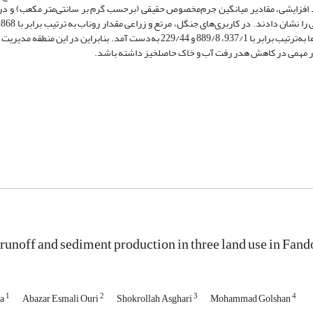
 355/1 گرم در سانتی‌متر مکعب روند افزایشی، مقادیر میانگین جرم‌مخصوص حقیقی (برحسب گرم بر سانتی‌متر مکعب
میلی‌لیتر در مترمربع و همچنین مقدار درصد غلظت رسوب در هر یک از کاربری‌ها به‌ترتیب برابر با 937/1، 889/8 و 229/44 به‌دست آمد. ب
سیار مهمی در کاهش هدر رفت آب و خاک حاصلخیز داشته باشد.
unoff and sediment production in three land use in Fand
1
2
3
4
ia
Abazar Esmali Ouri
Shokrollah Asghari
Mohammad Golshan