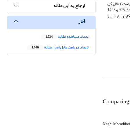
) و درصد تخلخل کل
ارجاع به این مقاله
خاک به‌ترتیب از 905/1 تا 162/2 روند افزایشی و از 60/53 تا 09/37 روند کاهشی را نشان دادند. در کاربری‌های جنگل، مرتع و زراعی مقدار روناب به ترتیب برابر با 5/868، 925 و 1425
نابراین در این منطقه مدیریت کاربری اراضی و
آمار
تعداد مشاهده مقاله
1,934
تعداد دریافت فایل اصل مقاله
1,406
Comparing r
Naghi Moradike