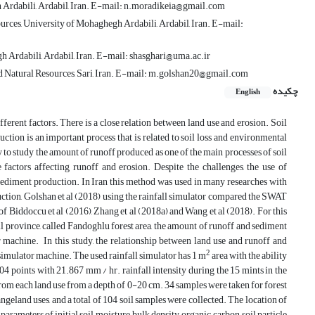
h Ardabili, Ardabil, Iran. E-mail: n.moradikeia@gmail.com
rces, University of Mohaghegh Ardabili, Ardabil, Iran. E-mail:
h Ardabili, Ardabil, Iran. E-mail: shasghari@uma.ac.ir
and Natural Resources, Sari, Iran. E-mail: m.golshan20@gmail.com
چکیده
English
ferent factors. There is a close relation between land use and erosion. Soil
uction is an important process that is related to soil loss and environmental
sary to study the amount of runoff produced as one of the main processes of soil
 factors affecting runoff and erosion. Despite the challenges, the use of
 sediment production. In Iran this method was used in many researches with
duction, Golshan et al (2018) using the rainfall simulator compared the SWAT
f Biddoccu et al (2016), Zhang et al (2018a) and Wang et al (2018). For this
abil province, called Fandoghlu forest area, the amount of runoff and sediment
 machine. In this study, the relationship between land use and runoff and
2
 simulator machine. The used rainfall simulator has 1 m
area with the ability
104 points with 21.867 mm / hr. rainfall intensity during the 15 mints in the
from each land use from a depth of 0-20 cm. 34 samples were taken for forest
ngeland uses, and a total of 104 soil samples were collected. The location of
ameters of initial soil moisture, bulk density, organic carbon, soil particle