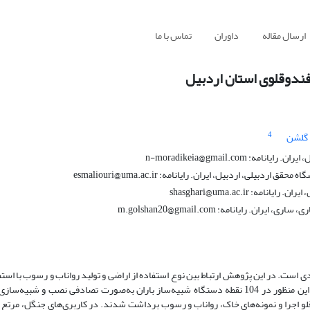
ارسال مقاله
داوران
تماس با ما
فندوقلوی استان اردبیل
4
گلشن
n-moradikeia@gmail.c
 اردبیل، ایران. رایانامه: esmaliouri@uma.ac.ir
shasghari@uma.ac.ir
یانامه: m.golshan20@gmail.com
ادی است. در این پژوهش ارتباط بین نوع استفاده از اراضی و تولید رواناب و رسوب با است
شبیه‌ساز باران در منطقه مطالعاتی با مساحت 95821 هکتار بررسی شد. برای این منظور در 104 نقطه دستگاه شبیه‌ساز باران به‌صورت تصادفی 
هر سه کاربری منطقه‌ فندوقلو اجرا و نمونه‌های خاک، رواناب و رسوب برداشت شدند. در کاربری‌های جنگل، مر