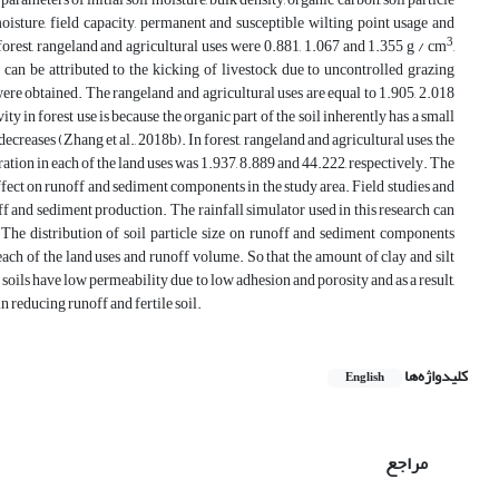
 moisture, field capacity, permanent and susceptible wilting point usage and
3
orest, rangeland and agricultural uses were 0.881, 1.067 and 1.355 g / cm
,
st can be attributed to the kicking of livestock due to uncontrolled grazing
t were obtained. The rangeland and agricultural uses are equal to 1.905, 2.018
ty in forest use is because the organic part of the soil inherently has a small
decreases (Zhang et al., 2018b). In forest, rangeland and agricultural uses, the
ation in each of the land uses was 1.937, 8.889 and 44.222, respectively. The
 effect on runoff and sediment components in the study area. Field studies and
f and sediment production. The rainfall simulator used in this research can
 The distribution of soil particle size on runoff and sediment components
 each of the land uses and runoff volume. So that the amount of clay and silt
y soils have low permeability due to low adhesion and porosity and as a result,
 reducing runoff and fertile soil.
کلیدواژه‌ها
English
مراجع