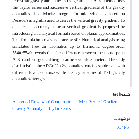
terrestrial gravity anomalies to the geoid. The ADC method uses
the Taylor series and successive vertical gradients of the gravity
anomalies. The Moritz integral formula, which is based on
Poisson's integral, is used to derive the vertical gravity gradient. To
enhance its accuracy, a mean vertical gradient is proposed by
introducing an analytical formula based on planar approximation.
This formula improves accuracy by 50%. Numerical analysis, using
simulated free air anomalies up to harmonic degree/order
5540/5540, reveals that the difference between mean and point
ADC results in geoidal height can be several decimeters. The study
also finds that the ADC of 2'×2' anomalies remains stable even with
different levels of noise, while the Taylor series of 1'×1' gravity
anomalies diverges.
کلیدواژه‌ها
Analytical Downward Continuation
Mean Vertical Gradient
Gravity Anomaly
Taylor Series
موضوعات
ژئودزی