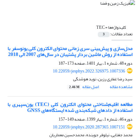
کلیدواژه‌ها =
TEC
تعداد مقالات:
3
مدل‌سازی و پیش‌بینی سری زمانی محتوای الکترون کلی یونوسفر با
استفاده از روش‌ ماشین بردار پشتیبان در سال‌های 2007 الی 2018
دوره 48، شماره 1، بهار 1401، صفحه
173-187
10.22059/jesphys.2022.326975.1007336
سید رضا غفاری رزین، نوید هوشنگی
مشاهده مقاله
اصل مقاله
2.46 M
مطالعه اقلیم‌شناختی محتوای الکترون کلی (TEC) یون‌سپهری با
استفاده از داد‌های شبکه‌بندی شده ایستگاه‌های GNSS
دوره 46، شماره 1، بهار 1399، صفحه
149-157
10.22059/jesphys.2020.287365.1007151
محمد جغتایی، نیلوفر جوینده، محمدحسین معماریان