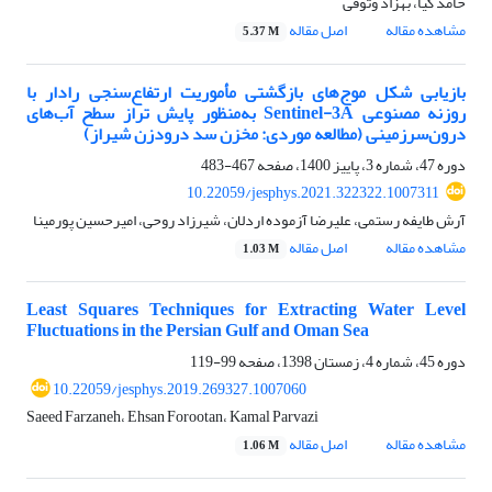
حامد کیا، بهزاد وثوقی
مشاهده مقاله
اصل مقاله
5.37 M
بازیابی شکل موج‌های بازگشتی مأموریت ارتفاع‌سنجی رادار با
روزنه مصنوعی Sentinel-3A به‌منظور پایش تراز سطح آب‌های
درون‌سرزمینی (مطالعه موردی: مخزن سد درودزن شیراز)
دوره 47، شماره 3، پاییز 1400، صفحه
467-483
10.22059/jesphys.2021.322322.1007311
آرش طایفه رستمی، علیرضا آزموده اردلان، شیرزاد روحی، امیرحسین پورمینا
مشاهده مقاله
اصل مقاله
1.03 M
Least Squares Techniques for Extracting Water Level
Fluctuations in the Persian Gulf and Oman Sea
دوره 45، شماره 4، زمستان 1398، صفحه
99-119
10.22059/jesphys.2019.269327.1007060
Saeed Farzaneh، Ehsan Forootan، Kamal Parvazi
مشاهده مقاله
اصل مقاله
1.06 M