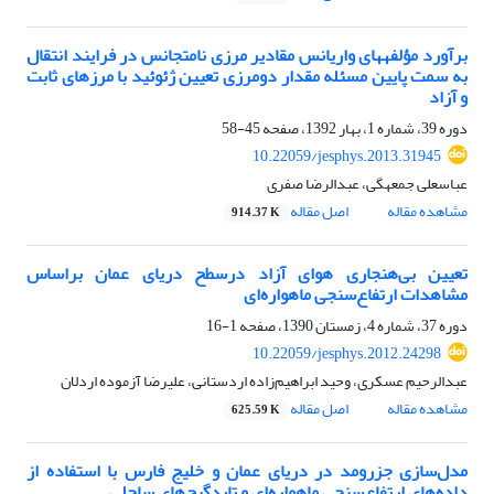
برآورد مؤلفه‎های واریانس مقادیر مرزی نامتجانس در فرایند انتقال
به سمت پایین مسئله مقدار دومرزی تعیین ژئوئید با مرزهای ثابت
و آزاد
دوره 39، شماره 1، بهار 1392، صفحه
45-58
10.22059/jesphys.2013.31945
عباسعلی جمعه‎گی، عبدالرضا صفری
مشاهده مقاله
اصل مقاله
914.37 K
تعیین بی‌هنجاری‌‌ هوای آزاد درسطح دریای عمان براساس
مشاهدات ارتفاع‌سنجی‌‌ ماهواره‌‌ای
دوره 37، شماره 4، زمستان 1390، صفحه
1-16
10.22059/jesphys.2012.24298
عبدالرحیم عسکری، وحید ابراهیم‌‌زاده اردستانی، علیرضا آزموده اردلان
مشاهده مقاله
اصل مقاله
625.59 K
مدل‌سازی جزرومد در دریای عمان و خلیج فارس با استفاده از
داده‌های ارتفاع‌سنجی ماهواره‌ای و تایدگیج‌های ساحلی