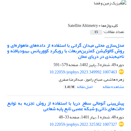
کلیدواژه‌ها =
Satellite Altimetry
تعداد مقالات:
15
مدل‌سازی محلی میدان گرانی با استفاده از داده‌های ماهواره‌ای و
روش کالوکیشن کمترین‌مربعات با رویکرد کووریانس بهبودیافته و
ناحیه‌بندی در دریای عمان
دوره 49، شماره 3، پاییز 1402، صفحه
579-591
10.22059/jesphys.2023.349992.1007463
زهره هاشمی، صباح راموز، عبدالرضا صفری
مشاهده مقاله
اصل مقاله
1.41 M
پیش‌بینی آنومالی سطح دریا با استفاده از روش تجزیه به توابع
حالت‌های ذاتی و شبکه عصبی تابع ‌پایه ‌شعاعی
دوره 48، شماره 1، بهار 1401، صفحه
33-48
10.22059/jesphys.2022.325382.1007327