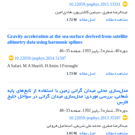
10.22059/jesphys.2015.53331
عبدالرضا صفری، سیمین کلانتریون، هادی امین
مشاهده مقاله
اصل مقاله
1.72 M
Gravity acceleration at the sea surface derived from satellite
altimetry data using harmonic splines
دوره 40، شماره 3، پاییز 1393، صفحه
35-46
10.22059/jesphys.2014.51597
A Safari، M.A Sharifi، H Amin، I Foroughi
مشاهده مقاله
اصل مقاله
1.73 M
مدل‌سازی محلی میدان گرانی زمین با استفاده از تابع‌های پایه
شعاعی، بررسی موردی: مدل‌سازی میدان گرانی در سواحل خلیج
فارس
دوره 39، شماره 3، پاییز 1392، صفحه
33-48
10.22059/jesphys.2013.35597
عبدالرضا صفری، محمدعلی شریفی، اسماعیل فروغی
مشاهده مقاله
اصل مقاله
1.01 M