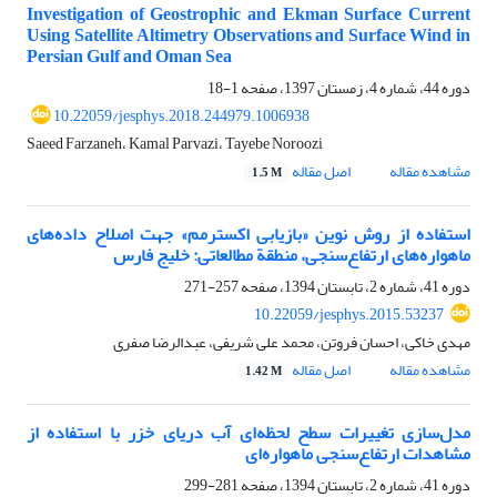
Investigation of Geostrophic and Ekman Surface Current
Using Satellite Altimetry Observations and Surface Wind in
Persian Gulf and Oman Sea
دوره 44، شماره 4، زمستان 1397، صفحه
1-18
10.22059/jesphys.2018.244979.1006938
Saeed Farzaneh، Kamal Parvazi، Tayebe Noroozi
مشاهده مقاله
اصل مقاله
1.5 M
استفاده از روش نوین «بازیابی اکسترمم» جهت اصلاح داده‌های
ماهواره‌های ارتفاع‌سنجی، منطقة مطالعاتی: خلیج فارس
دوره 41، شماره 2، تابستان 1394، صفحه
257-271
10.22059/jesphys.2015.53237
مهدی خاکی، احسان فروتن، محمد علی شریفی، عبدالرضا صفری
مشاهده مقاله
اصل مقاله
1.42 M
مدل‌سازی تغییرات سطح لحظه‌ای آب دریای خزر با استفاده از
مشاهدات ارتفاع‌سنجی ماهواره‌ای
دوره 41، شماره 2، تابستان 1394، صفحه
281-299