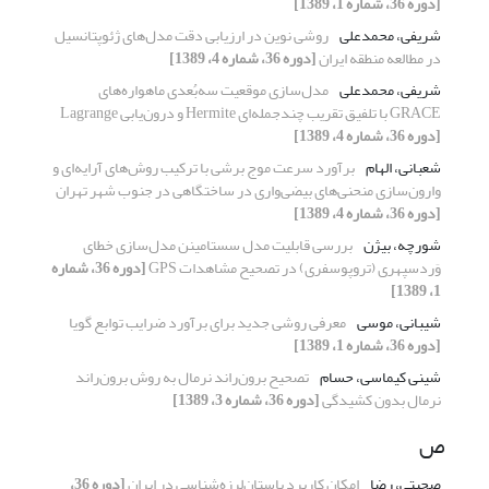
[دوره 36، شماره 1، 1389]
شریفی، محمدعلی
روشی نوین در ارزیابی دقت مدل‌های ژئوپتانسیل
در مطالعه منطقه ایران
[دوره 36، شماره 4، 1389]
شریفی، محمدعلی
مدل‌سازی موقعیت سه‌بُعدی ماهواره‌های
GRACE با تلفیق تقریب چندجمله‌ای Hermite و درون‌یابی Lagrange
[دوره 36، شماره 4، 1389]
شعبانی، الهام
برآورد سرعت موج برشی با ترکیب روش‌های آرایه‌ای و
وارون‌سازی منحنی‌های بیضی‌واری در ساختگاهی در جنوب شهر تهران
[دوره 36، شماره 4، 1389]
شورچه، بیژن
بررسی قابلیت مدل سستامینن مدل‌سازی خطای
وَردسپهری (تروپوسفری) در تصحیح مشاهدات GPS
[دوره 36، شماره
1، 1389]
شیبانی، موسی
معرفی روشی جدید برای برآورد ضرایب توابع گویا
[دوره 36، شماره 1، 1389]
شینی کیماسی، حسام
تصحیح برون‌راند نرمال به روش برون‌راند
نرمال بدون کشیدگی
[دوره 36، شماره 3، 1389]
ص
صحبتی، رضا
امکان کاربرد باستان‌لرزه‌شناسی در ایران
[دوره 36،