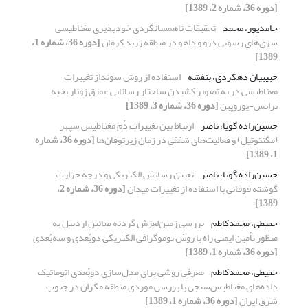
[دوره 36، شماره 2، 1389]
حامدپور، محمد
تحقیقات ناهمسانگردی خودپذیری مغناطیسی
سری‌های رسوبی دزو و داهو در منطقه زرند کرمان
[دوره 36، شماره 1،
1389]
حبیبیان دهکردی، بنفشه
استفاده از روش سونداژ تغییرات
مغناطیسی در به تصویر کشیدن ساختار رسانایی عمیق زونار بخیه
ترانس-یوروپین
[دوره 36، شماره 3، 1389]
حسین‌زاده گویا، ناصر
ارتباط بین تغییرات دُمِ مغناطیس سپهر
(مگنتوتیل) و فعالیت‌های شفقی در زمان زیرتوفان‌ها
[دوره 36، شماره
1، 1389]
حسین‌زاده گویا، ناصر
تعیین رسانش الکتریکی و درجه حرارت
گوشته‌ فوقانی با استفاده از تغییرات میدان
[دوره 36، شماره 2،
1389]
حفیظی، محمدکاظم
بررسی زمین‌لغزش گردنه صائین اردبیل به
منظور تأمین ایمنی راه با روش توموگرافی الکتریکی دوبُعدی و سه‌بُعدی
[دوره 36، شماره 1، 1389]
حفیظی، محمدکاظم
معرفی روشی برای مدل‌سازی دوبُعدی اتوماتیک
داده‌های مغناطیس‌سنجی با بررسی موردی منطقه مکران در جنوب
شرق ایران
[دوره 36، شماره 1، 1389]