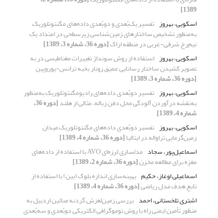
1389]
اسکویی، بهروز
تفسیر یک‌بُعدی و دوبُعدی داده‌های مگنتوتلوریک
به‌منظور تشخیص ساختارهای زمین‌شناسی زیرسطحی در امتداد یک
نیم‌رخ شرقی-غربی در منطقه اراک
[دوره 36، شماره 3، 1389]
اسکویی، بهروز
استفاده از روش سونداژ تغییرات مغناطیسی در به
تصویر کشیدن ساختار رسانایی عمیق زونار بخیه ترانس-یوروپین
[دوره 36، شماره 3، 1389]
اسکویی، بهروز
تفسیر دوبُعدی داده‌های رادیومگنتوتلوریک به‌منظور
به‌نقشه درآوردن آلودگی محل دفن زباله، مثالی از هلند
[دوره 36،
شماره 4، 1389]
اسکویی، بهروز
تفسیر دوبُعدی داده‌های مگنتوتلوریک میدان
زمین‌گرمایی تراواله در ایتالیا
[دوره 36، شماره 4، 1389]
اسماعیل‌پور، سجاد
مدلسازی لرزه‌ای AVO با استفاده از داده‌های
مغزه برای مطالعه مخزن
[دوره 36، شماره 2، 1389]
اسماعیلی اوغاز، حکیم
بهینه‌سازی اندازه بلوک (بین) با استفاده از
تابع هدف مدل ریاضی
[دوره 36، شماره 4، 1389]
اشتری تلخستانی، احمد
بررسی زمین‌لغزش گردنه صائین اردبیل به
منظور تأمین ایمنی راه با روش توموگرافی الکتریکی دوبُعدی و سه‌بُعدی