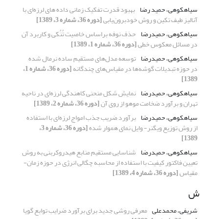
سیاهکوهی، حمید رضا
بهبود قدرت تفکیک زمانی داده های لرزه‌ای با
آنالیز طیف تکین و روش خودبرون‌یابی
[دوره 36، شماره 3، 1389]
سیاهکوهی، حمیدرضا
حذف نوفه براساس خاصیت تُنُکی و کاربرد آن
در مسائل معکوس خطی
[دوره 36، شماره 1، 1389]
سیاهکوهی، حمیدرضا
توسعه مدل‌های مستقیم ساده نرمال شده
در حوزه تبدیلات گوشه‌ها در مقیاس‌های چندگانه
[دوره 36، شماره 1،
1389]
سیاهکوهی، حمیدرضا
نمایش شکل منحنی کاهندگی لرزه‌ای در ناحیه
تهران و برآورد ضخامت موهو از روی آن
[دوره 36، شماره 2، 1389]
سیاهکوهی، حمیدرضا
برآورد ضریب جذب امواج لرزه‌ای با استفاده
از روش توزیع ویگنر- وایل نمای هموار ‌شده
[دوره 36، شماره 3،
1389]
سیاهکوهی، حمیدرضا
شناسایی مستقیم منابع هیدروکربنی به روش
تعیین فاکتور کیفیت با استفاده از محاسبه چگالی انرژی در حوزه زمان-
مقیاس
[دوره 36، شماره 4، 1389]
ش
شریفی، محمدعلی
معرفی روشی جدید برای برآورد ضرایب توابع گویا