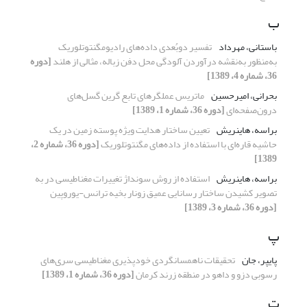
ب
باستانی، مهرداد
تفسیر دوبُعدی داده‌های رادیومگنتوتلوریک
به‌منظور به‌نقشه درآوردن آلودگی محل دفن زباله، مثالی از هلند
[دوره
36، شماره 4، 1389]
بحرانی، امیرحسین
ماتریس عملگرهای تابع گرین گسل‌های
درون‌صفحه‌ای
[دوره 36، شماره 1، 1389]
براسه، هاینریش
تعیین ساختار هدایت ویژه پوسته زمین در یک
حاشیه قاره‌ای با استفاده از داده‌های مگنتوتلوریک
[دوره 36، شماره 2،
1389]
براسه، هاینریش
استفاده از روش سونداژ تغییرات مغناطیسی در به
تصویر کشیدن ساختار رسانایی عمیق زونار بخیه ترانس-یوروپین
[دوره 36، شماره 3، 1389]
پ
پایپر، جان
تحقیقات ناهمسانگردی خودپذیری مغناطیسی سری‌های
رسوبی دزو و داهو در منطقه زرند کرمان
[دوره 36، شماره 1، 1389]
ت