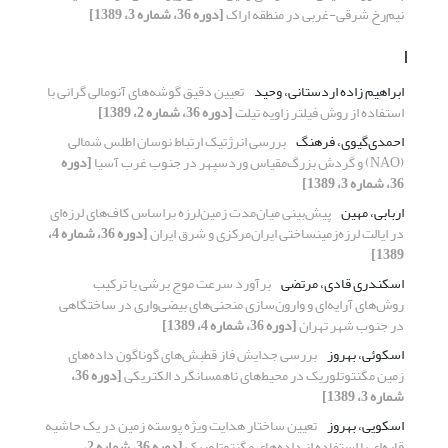
نیم‌رخ شرقی-غربی در منطقه اراک
[دوره 36، شماره 3، 1389]
ا
ابراهیم زاده اردستانی، وحید
تعیین دقیق گوشه‌های آنومالی گرانی با
استفاده از روش فیلتر زاویه تیلت
[دوره 36، شماره 2، 1389]
احمدی‌گیوی، فرهنگ
بررسی انرژتیک ارتباط نوسان اطلس شمالی
(NAO) و گردش بزرگ‌مقیاس وردسپهر در جنوب غرب آسیا
[دوره
36، شماره 3، 1389]
اربابی، مهین
پیش‌بینی میان‌مدت زمین‌لرزه براساس کاف‌های لرزه‌ای
در ایالت لرزه‌زمینساختی ایران‌مرکزی و شرق ایران
[دوره 36، شماره 4،
1389]
اسکندری قادی، مرتضی
برآورد سرعت موج برشی با ترکیب
روش‌های آرایه‌ای و وارون‌سازی منحنی‌های بیضی‌واری در ساختگاهی
در جنوب شهر تهران
[دوره 36، شماره 4، 1389]
اسکوئی، بهروز
بررسی جدایش فاز قطبش‌های گوناگون داده‌های
زمین مگنتوتلوریک در محیط‌های ناهمسانگرد الکتریکی
[دوره 36،
شماره 3، 1389]
اسکویی، بهروز
تعیین ساختار هدایت ویژه پوسته زمین در یک حاشیه
قاره‌ای با استفاده از داده‌های مگنتوتلوریک
[دوره 36، شماره 2،