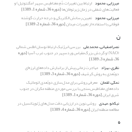
میرزایی، محمود
ارتباط بین تغییرات دُمِ مغناطیس سپهر (مگنتوتیل) و
فعالیت‌های شفقی در زمان زیرتوفان‌ها
[دوره 36، شماره 1، 1389]
میرزایی، محمود
تعیین رسانش الکتریکی و درجه حرارت گوشته‌
فوقانی با استفاده از تغییرات میدان
[دوره 36، شماره 2، 1389]
ن
نصراصفهانی، محمدعلی
بررسی انرژتیک ارتباط نوسان اطلس شمالی
(NAO) و گردش بزرگ‌مقیاس وردسپهر در جنوب غرب آسیا
[دوره
36، شماره 3، 1389]
نظری، بهزاد
مهاجرت زمانی پیش از برانبارش داده‌های لرزه‌ای
دوبُعدی به روش کرشهف
[دوره 36، شماره 3، 1389]
نمکی، لقمان
معرفی روشی برای مدل‌سازی دوبُعدی اتوماتیک
داده‌های مغناطیس‌سنجی با بررسی موردی منطقه مکران در جنوب
شرق ایران
[دوره 36، شماره 1، 1389]
نیکخو، مهدی
روشی نوین در ارزیابی دقت مدل‌های ژئوپتانسیل در
مطالعه منطقه ایران
[دوره 36، شماره 4، 1389]
ه