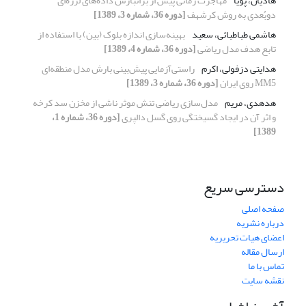
هادیان، پویا
مهاجرت زمانی پیش از برانبارش داده‌های لرزه‌ای
دوبُعدی به روش کرشهف
[دوره 36، شماره 3، 1389]
هاشمی طباطبائی، سعید
بهینه‌سازی اندازه بلوک (بین) با استفاده از
تابع هدف مدل ریاضی
[دوره 36، شماره 4، 1389]
هدایتی دزفولی، اکرم
راستی‌آزمایی پیش‌بینی بارش مدل منطقه‌ای
MM5 روی ایران
[دوره 36، شماره 3، 1389]
هدهدی، مریم
مدل‌سازی ریاضی تنش موثر ناشی از مخزن سد کرخه
و اثر آن در ایجاد گسیختگی روی گسل دالپری
[دوره 36، شماره 1،
1389]
دسترسی سریع
صفحه اصلی
درباره نشریه
اعضای هیات تحریریه
ارسال مقاله
تماس با ما
نقشه سایت