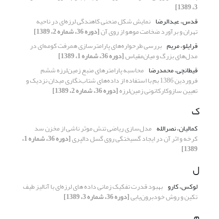
3، 1389]
قدس، عبدالرضا
نمایش شکل منحنی کاهندگی لرزه‌ای در ناحیه
تهران و برآورد ضخامت موهو از روی آن
[دوره 36، شماره 2، 1389]
قرایلو، مریم
بررسی طرحواره‌های پارامترسازی همرفت کومه‌ای در
مدل‌های بزرگ و میان‌مقیاس
[دوره 36، شماره 1، 1389]
قیطانچی، محمدرضا
محاسبه پارامترهای منبع زمین‌لرزه ششم
فروردین 1386 بم با استفاده از داده‌های شتاب‌نگاری میدان نزدیک و
تعیین سازوکارکانونی زمین‌لرزه
[دوره 36، شماره 2، 1389]
ک
کمالیان، نصرالله
مدل‌سازی ریاضی تنش موثر ناشی از مخزن سد
کرخه و اثر آن در ایجاد گسیختگی روی گسل دالپری
[دوره 36، شماره 1،
1389]
ل
لوکس، کارو
بهبود قدرت تفکیک زمانی داده های لرزه‌ای با آنالیز طیف
تکین و روش خودبرون‌یابی
[دوره 36، شماره 3، 1389]
م