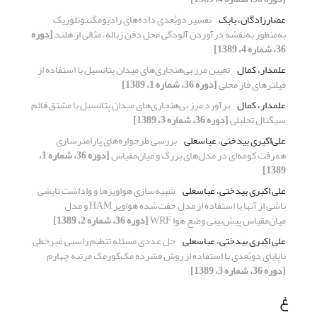
عصارزادگان، بابک
تفسیر دوبُعدی داده‌های رادیومگنتوتلوریک
به‌منظور به‌نقشه درآوردن آلودگی محل دفن زباله، مثالی از هلند
[دوره
36، شماره 4، 1389]
علمدار، کمال
تعیین مرز بی‌هنجاری‌های میدان پتانسیل با استفاده از
فیلترهای فاز محلی
[دوره 36، شماره 1، 1389]
علمدار، کمال
برآورد مرز بی‌هنجاری‌های میدان پتانسیل با مشتق قائم
سیگنال تحلیلی
[دوره 36، شماره 3، 1389]
علی‌اکبری بیدختی، عباسعلی
بررسی طرحواره‌های پارامترسازی
همرفت کومه‌ای در مدل‌های بزرگ و میان‌مقیاس
[دوره 36، شماره 1،
1389]
علی اکبری بیدختی، عباسعلی
شبیه‌سازی هواویزها و واداشت تابشی
ناشی از آنها با استفاده از مدل جفت‌شده هواویز HAM و مدل
میان‌مقیاس پیش‌بینی وضع هوا WRF
[دوره 36، شماره 2، 1389]
علی اکبری بیدختی، عباسعلی
حل عددی مسئله تنظیم راسبی غیرخطی
ناپایای دوبُعدی با استفاده از روش فشرده مک‌کورمک مرتبه چهارم
[دوره 36، شماره 3، 1389]
غ