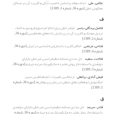
غلامی، علی
حذف نوفه براساس خاصیت تُنُکی و کاربرد آن در مسائل
معکوس خطی
[دوره 36، شماره 1، 1389]
ف
فاضل بیدگلی، یاسر
فیلتر خطی برای ادام? فراسو و فروسو به کمک
تبدیل موجک و کاربرد آن در پردازش داده‌های مغناطیسی
[دوره 36،
شماره 2، 1389]
فتاحی، مرتضی
امکان کاربرد باستان‌لرزه‌شناسی در ایران
[دوره 36،
شماره 4، 1389]
فلاحت، سعید
حل عددی مسئله تنظیم راسبی غیرخطی ناپایای
دوبُعدی با استفاده از روش فشرده مک‌کورمک مرتبه چهارم
[دوره 36،
شماره 3، 1389]
فیض آبادی، براتعلی
ارتباط بین تغییرات دُمِ مغناطیس سپهر
(مگنتوتیل) و فعالیت‌های شفقی در زمان زیرتوفان‌ها
[دوره 36، شماره
1، 1389]
ق
قادر، سرمد
حل عددی مسئله تنظیم راسبی غیرخطی ناپایای دوبُعدی
با استفاده از روش فشرده مک‌کورمک مرتبه چهارم
[دوره 36، شماره