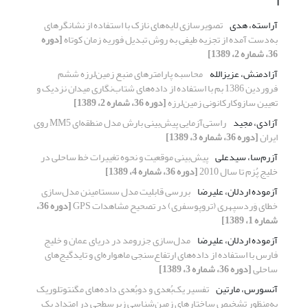
آ
آراسته، هدی
تصویرسازی لایه‌های نازک با استفاده از نشانگرهای
به‌دست آمده از تجزیه طیفی به روش تبدیل فوریه زمان کوتاه
[دوره
36، شماره 2، 1389]
آزادمنش، عزیزالله
محاسبه پارامترهای منبع زمین‌لرزه ششم
فروردین 1386 بم با استفاده از داده‌های شتاب‌نگاری میدان نزدیک و
تعیین سازوکارکانونی زمین‌لرزه
[دوره 36، شماره 2، 1389]
آزادی، مجید
راستی‌آزمایی پیش‌بینی بارش مدل منطقه‌ای MM5 روی
ایران
[دوره 36، شماره 3، 1389]
آزرم‌سا، سیدعلی
پیش‌بینی موقعیت و نحوه تغییرات خط ساحلی در
خلیج پُزم تا سال 2010
[دوره 36، شماره 4، 1389]
آزموده اردلان، علیرضا
بررسی قابلیت مدل سستامینن مدل‌سازی
خطای وَردسپهری (تروپوسفری) در تصحیح مشاهدات GPS
[دوره 36،
شماره 1، 1389]
آزموده اردلان، علیرضا
مدل‌سازی جزرومد در دریای عمان و خلیج
فارس با استفاده از داده‌های ارتفاع‌سنجی ماهواره‌ای و تایدگیج‌های
ساحلی
[دوره 36، شماره 3، 1389]
آنسورس، مارتین
تفسیر یک‌بُعدی و دوبُعدی داده‌های مگنتوتلوریک
به‌منظور تشخیص ساختارهای زمین‌شناسی زیرسطحی در امتداد یک