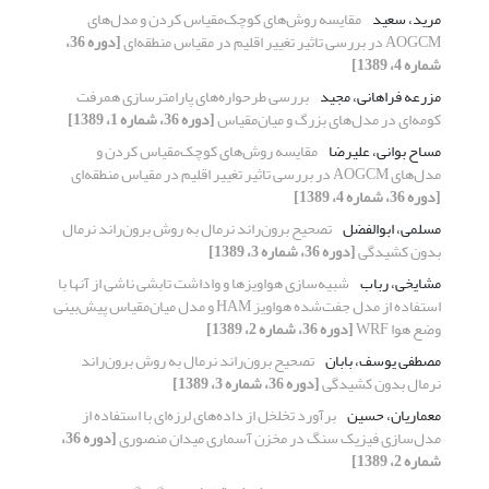
مرید، سعید
مقایسه روش‌های کوچک‌مقیاس کردن و مدل‌های
AOGCM در بررسی تاثیر تغییر اقلیم در مقیاس منطقه‌ای
[دوره 36،
شماره 4، 1389]
مزرعه فراهانی، مجید
بررسی طرحواره‌های پارامترسازی همرفت
کومه‌ای در مدل‌های بزرگ و میان‌مقیاس
[دوره 36، شماره 1، 1389]
مساح بوانی، علیرضا
مقایسه روش‌های کوچک‌مقیاس کردن و
مدل‌های AOGCM در بررسی تاثیر تغییر اقلیم در مقیاس منطقه‌ای
[دوره 36، شماره 4، 1389]
مسلمی، ابوالفضل
تصحیح برون‌راند نرمال به روش برون‌راند نرمال
بدون کشیدگی
[دوره 36، شماره 3، 1389]
مشایخی، رباب
شبیه‌سازی هواویزها و واداشت تابشی ناشی از آنها با
استفاده از مدل جفت‌شده هواویز HAM و مدل میان‌مقیاس پیش‌بینی
وضع هوا WRF
[دوره 36، شماره 2، 1389]
مصطفی یوسف، بابان
تصحیح برون‌راند نرمال به روش برون‌راند
نرمال بدون کشیدگی
[دوره 36، شماره 3، 1389]
معماریان، حسین
برآورد تخلخل از داده‌های لرزه‌ای با استفاده از
مدل‌سازی فیزیک سنگ در مخزن آسماری میدان منصوری
[دوره 36،
شماره 2، 1389]