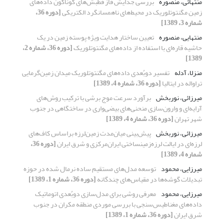
منتهائی، منصوره
بررسی جدایش فاز قطبش‌های گوناگون داده‌های
زمین مگنتوتلوریک در محیط‌های ناهمسانگرد الکتریکی
[دوره 36،
شماره 3، 1389]
منتهایی، منصوره
تعیین ساختار هدایت ویژه پوسته زمین در یک
حاشیه قاره‌ای با استفاده از داده‌های مگنتوتلوریک
[دوره 36، شماره 2،
1389]
منزلا، آدله
تفسیر دوبُعدی داده‌های مگنتوتلوریک میدان زمین‌گرمایی
تراواله در ایتالیا
[دوره 36، شماره 4، 1389]
میرزائی، نوربخش
برآورد سرعت موج برشی با ترکیب روش‌های
آرایه‌ای و وارون‌سازی منحنی‌های بیضی‌واری در ساختگاهی در جنوب
شهر تهران
[دوره 36، شماره 4، 1389]
میرزائی، نوربخش
پیش‌بینی میان‌مدت زمین‌لرزه براساس کاف‌های
لرزه‌ای در ایالت لرزه‌زمینساختی ایران‌مرکزی و شرق ایران
[دوره 36،
شماره 4، 1389]
میرزایی، محمود
توسعه مدل‌های مستقیم ساده نرمال شده در حوزه
تبدیلات گوشه‌ها در مقیاس‌های چندگانه
[دوره 36، شماره 1، 1389]
میرزایی، محمود
معرفی روشی برای مدل‌سازی دوبُعدی اتوماتیک
داده‌های مغناطیس‌سنجی با بررسی موردی منطقه مکران در جنوب
شرق ایران
[دوره 36، شماره 1، 1389]