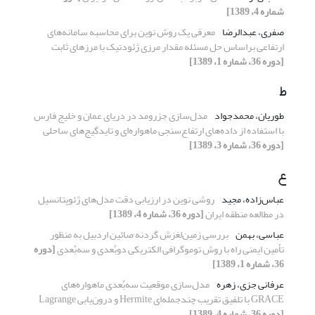
شماره 4، 1389]
صفری، عبدالرضا
معرفی یک روش نوین برای محاسبه سامانه‌های
ارتفاعی براساس حل مسئله مقدار مرزی ژئودتیک با مرزهای ثابت
[دوره 36، شماره 1، 1389]
ط
طوریان، محمدجواد
مدل‌سازی جزرومد در دریای عمان و خلیج فارس
با استفاده از داده‌های ارتفاع‌سنجی ماهواره‌ای و تایدگیج‌های ساحلی
[دوره 36، شماره 3، 1389]
ع
عباس‌زاده، مجید
روشی نوین در ارزیابی دقت مدل‌های ژئوپتانسیل
در مطالعه منطقه ایران
[دوره 36، شماره 4، 1389]
عباسی، بهمن
بررسی زمین‌لغزش گردنه صائین اردبیل به منظور
تأمین ایمنی راه با روش توموگرافی الکتریکی دوبُعدی و سه‌بُعدی
[دوره
36، شماره 1، 1389]
عرفانی جزی، زهره
مدل‌سازی موقعیت سه‌بُعدی ماهواره‌های
GRACE با تلفیق تقریب چندجمله‌ای Hermite و درون‌یابی Lagrange
[دوره 36، شماره 4، 1389]