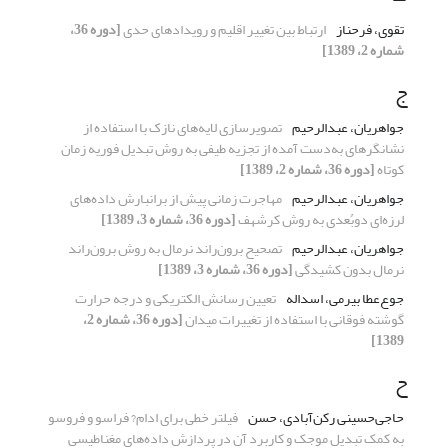
تقوی، فرحناز
ارتباط بین تغییر اقلیم و رویدادهای حدی
[دوره 36،
شماره 2، 1389]
ج
جواهریان، عبدالرحیم
تصویرسازی لایه‌های نازک با استفاده از
نشانگرهای به‌دست آمده از تجزیه طیفی به روش تبدیل فوریه زمان
کوتاه
[دوره 36، شماره 2، 1389]
جواهریان، عبدالرحیم
مهاجرت زمانی پیش از برانبارش داده‌های
لرزه‌ای دوبُعدی به روش کرشهف
[دوره 36، شماره 3، 1389]
جواهریان، عبدالرحیم
تصحیح برون‌راند نرمال به روش برون‌راند
نرمال بدون کشیدگی
[دوره 36، شماره 3، 1389]
جوع‌عطا بیرمی، اسداله
تعیین رسانش الکتریکی و درجه حرارت
گوشته‌ فوقانی با استفاده از تغییرات میدان
[دوره 36، شماره 2،
1389]
ح
حاجی‌حسینی رکن‌آبادی، حسن
فیلتر خطی برای ادام? فراسو و فروسو
به کمک تبدیل موجک و کاربرد آن در پردازش داده‌های مغناطیسی