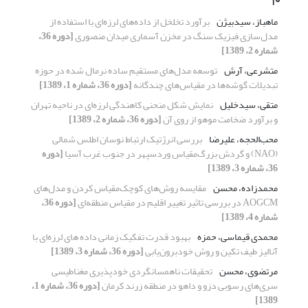
ماهباز، سیدبیژن
برآورد تخلخل از داده‌های لرزه‌ای با استفاده از
مدل‌سازی فیزیک سنگ در مخزن آسماری میدان منصوری
[دوره 36،
شماره 2، 1389]
متشرعی، آرش
توسعه مدل‌های مستقیم ساده نرمال شده در حوزه
تبدیلات گوشه‌ها در مقیاس‌های چندگانه
[دوره 36، شماره 1، 1389]
متقی، سیدخلیل
نمایش شکل منحنی کاهندگی لرزه‌ای در ناحیه تهران
و برآورد ضخامت موهو از روی آن
[دوره 36، شماره 2، 1389]
محب‌الحجه، علیرضا
بررسی انرژتیک ارتباط نوسان اطلس شمالی
(NAO) و گردش بزرگ‌مقیاس وردسپهر در جنوب غرب آسیا
[دوره
36، شماره 3، 1389]
محمدزاده، محسن
مقایسه روش‌های کوچک‌مقیاس کردن و مدل‌های
AOGCM در بررسی تاثیر تغییر اقلیم در مقیاس منطقه‌ای
[دوره 36،
شماره 4، 1389]
محمدی قیماسی، حمزه
بهبود قدرت تفکیک زمانی داده های لرزه‌ای با
آنالیز طیف تکین و روش خودبرون‌یابی
[دوره 36، شماره 3، 1389]
مرتضوی، محسن
تحقیقات ناهمسانگردی خودپذیری مغناطیسی
سری‌های رسوبی دزو و داهو در منطقه زرند کرمان
[دوره 36، شماره 1،
1389]