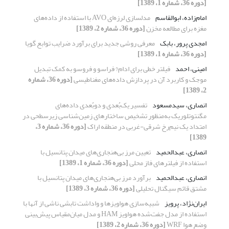
[دوره 36، شماره 1، 1389]
امام‌زاده، ابوالقاسم
مدلسازی لرزه‌ای AVO با استفاده از داده‌های
مغزه برای مطالعه مخزن
[دوره 36، شماره 2، 1389]
امجدی پرور، بابک
معرفی روشی جدید برای برآورد ضرایب توابع گویا
[دوره 36، شماره 1، 1389]
امینی، احمد
فیلتر خطی برای ادام? فراسو و فروسو به کمک تبدیل
موجک و کاربرد آن در پردازش داده‌های مغناطیسی
[دوره 36، شماره
2، 1389]
انصاری، سیدمسعود
تفسیر یک‌بُعدی و دوبُعدی داده‌های
مگنتوتلوریک به‌منظور تشخیص ساختارهای زمین‌شناسی زیرسطحی در
امتداد یک نیم‌رخ شرقی-غربی در منطقه اراک
[دوره 36، شماره 3،
1389]
انصاری، عبدالحمید
تعیین مرز بی‌هنجاری‌های میدان پتانسیل با
استفاده از فیلترهای فاز محلی
[دوره 36، شماره 1، 1389]
انصاری، عبدالحمید
برآورد مرز بی‌هنجاری‌های میدان پتانسیل با
مشتق قائم سیگنال تحلیلی
[دوره 36، شماره 3، 1389]
ایران‌نژاد، پرویز
شبیه‌سازی هواویزها و واداشت تابشی ناشی از آنها با
استفاده از مدل جفت‌شده هواویز HAM و مدل میان‌مقیاس پیش‌بینی
وضع هوا WRF
[دوره 36، شماره 2، 1389]