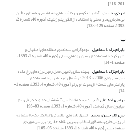
201-216]
ایزدی، حسین
آنالیز معکوس برداشت‌های مغناطیسی به‌منظور یافتن
بی‌هنجاری‌ها‌‌ی محلی با استفاده از الگوریتم ژنتیک
[دوره 40، شماره 2،
1393، صفحه 125-138]
ب
بایرام‌نژاد، اسماعیل
توموگرافی سه‌بُعدی منطقه‌‌های اصفهان و
شهرکرد با استفاده از زمین‌لرزه‌‌های محلی
[دوره 40، شماره 1، 1393،
صفحه 1-14]
بایرام‌نژاد، اسماعیل
بهینه‌سازی تعیین محل زمین‌لرزه‌‌های رخ داده
بین سال‌های 2006 تا 2013 در شمال غرب ایران با استفاده از
پارامتر‌های سَمت (آزیموت) و پرتو
[دوره 40، شماره 4، 1393، صفحه 1-
14]
بهمنی‌زاده، علی اکبر
دیرینه مغناطیس آتشفشان دماوند در طی نیم
میلیون سال گذشته
[دوره 40، شماره 1، 1393، صفحه 83-93]
بیچرانلو حسن، محمد
تلفیق لایه‌های اطلاعاتی ژئوالکتریک با استفاده
از روش فازی به‌منظور انتخاب بهترین نقطه حفاری: بررسی موردی
منطقه همیج
[دوره 40، شماره 1، 1393، صفحه 95-105]