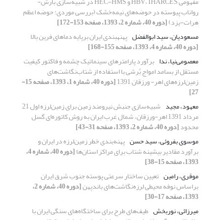
مفهومی HBV، IHARCES و HEC-HMS در شبیه‌سازی بارش-
رواناب پیوسته در حوضه‌‌های نیمه‌خشک (بررسی موردی: حوضه اعظم
هرات-یزد)
[دوره 40، شماره 2، 1393، صفحه 153-172]
مسعودیان، سید ابوالفضل
پهنه‎بندی ایران برپایه دماهای فرین بالا
[دوره 40، شماره 4، 1393، صفحه 155-168]
معصومی‌نیا، ندا
برآورد پارامترهای سینماتیک چشمه و فاکتور کیفیت
مستقل از بسامد امواج بُرشی با استفاده از شتاب‌نگاشت‌‌‌‌های
زمین‌لرزه‌های اهر- ورزقان 1391
[دوره 40، شماره 1، 1393، صفحه 15-
27]
معهود، مجید
شبیه‌سازی جنبش نیرومند زمین برای زمین‌لرزه اول 21
مرداد 1391 اهر-ورزقان، شمال غرب ایران به روش کاتوره‌ای گسل
محدود
[دوره 40، شماره 2، 1393، صفحه 31-43]
موسوی بفروئی، سید حسن
پهنه‌بندی خطر زمین‌لرزه در ایران و
برآورد مقادیر بیشینه شتاب برای مراکز استان‌ها
[دوره 40، شماره 4،
1393، صفحه 15-38]
موقری، رامین
تعیین ساختار سرعتی پوسته جنوب شرق ایران
براساس نوفه محیطی لرزه‌نگاشت‌‌های باندپهن
[دوره 40، شماره 2،
1393، صفحه 17-30]
میرزائی، نوربخش
طیف‌ها‌ی‌ طرح برای ساختگاه‌های سنگی ایران با