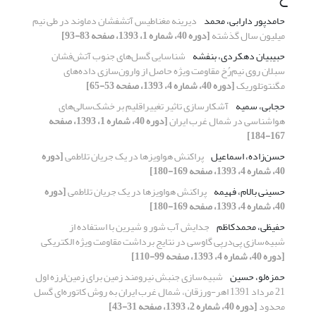
حامدپور دارابی، محمد
دیرینه مغناطیس آتشفشان دماوند در طی نیم
میلیون سال گذشته
[دوره 40، شماره 1، 1393، صفحه 83-93]
حبیبیان دهکردی، بنفشه
شناسایی گسل‌های جنوب آتش‌فشان
سبلان روی نیم‌رُخ مقاومت ویژه حاصل از وارون‌سازی داده‌‌‌‌های
مگنتوتلوریک
[دوره 40، شماره 4، 1393، صفحه 53-65]
حجابی، سمیه
آشکارسازی تاثیر تغییراقلیم بر خشک‌سالی‌‌‌های
هواشناسی در شمال غرب ایران
[دوره 40، شماره 1، 1393، صفحه
167-184]
حسن‌زاده، اسماعیل
پراکنش هواویزها در یک جریان تلاطمی
[دوره
40، شماره 4، 1393، صفحه 169-180]
حسینی بالام، فهیمه
پراکنش هواویزها در یک جریان تلاطمی
[دوره
40، شماره 4، 1393، صفحه 169-180]
حفیظی، محمدکاظم
جدایش آب شور و شیرین با استفاده از
شبیه‌سازی پی‌درپی گاوسی در نتایج برداشت مقاومت ویژه الکتریکی
[دوره 40، شماره 4، 1393، صفحه 99-110]
حمزه‌لو، حسین
شبیه‌سازی جنبش نیرومند زمین برای زمین‌لرزه اول
21 مرداد 1391 اهر-ورزقان، شمال غرب ایران به روش کاتوره‌ای گسل
محدود
[دوره 40، شماره 2، 1393، صفحه 31-43]