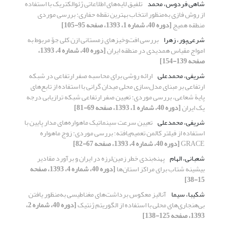
شاهی فردوس، محمد
تلفیق لایه‌های اطلاعاتی ژئوالکتریک با استفاده
از روش فازی به‌منظور انتخاب بهترین نقطه حفاری: بررسی موردی
منطقه همیج
[دوره 40، شماره 1، 1393، صفحه 95-105]
شرعی‌‌پور، زهرا
بررسی افت‌وخیزهای زمستانی ازن کلی جوّ مربوط به
امواج مقیاس همدیدی در منطقه ایران
[دوره 40، شماره 4، 1393،
صفحه 139-154]
شریفی، محمدعلی
ارائه روشی برای محاسبه صفر ارتفاعی در شبکه
ارتفاعی بر مبنای مدل‌سازی محلی میدان گرانی با استفاده از تابع‌های
پایة شعاعی، بررسی موردی: تعیین صفر ارتفاعی شبکه ترازیابی درجه
یک ایران
[دوره 40، شماره 1، 1393، صفحه 69-81]
شریفی، محمدعلی
تعیین سرعت سینماتیک ماهواره‌های مدار پایین با
استفاده از فیلتر کالمن تعمیم‌یافته؛ بررسی موردی: زوج ماهواره
GRACE
[دوره 40، شماره 4، 1393، صفحه 67-82]
شعبانی، الهام
پهنه‌بندی خطر زمین‌لرزه در ایران و برآورد مقادیر
بیشینه شتاب برای مراکز استان‌ها
[دوره 40، شماره 4، 1393، صفحه
15-38]
شکیبا، سیما
آنالیز معکوس برداشت‌های مغناطیسی به‌منظور یافتن
بی‌هنجاری‌ها‌‌ی محلی با استفاده از الگوریتم ژنتیک
[دوره 40، شماره 2،
1393، صفحه 125-138]