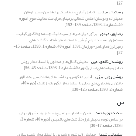
27]
رضائیان، مهتاب
تحلیل آماری-دینامیکی رابطه بین مسیر توفان
مدیترانه و نوسان اطلس شمالی برمبنای فرایافت فعالیت موج
[دوره
40، شماره 2، 1393، صفحه 139-152]
رضاپور، مهدی
برآورد پارامترهای سینماتیک چشمه و فاکتور کیفیت
مستقل از بسامد امواج بُرشی با استفاده از شتاب‌نگاشت‌‌‌‌های
زمین‌لرزه‌های اهر- ورزقان 1391
[دوره 40، شماره 1، 1393، صفحه 15-
27]
روشندل کاهو، امین
نمایش کانال‌های مدفون با استفاده از روش
تحلیل مولفه‌های اصلی
[دوره 40، شماره 1، 1393، صفحه 45-56]
روشن روان، بیژن
آنالیز معکوس برداشت‌های مغناطیسی به‌منظور
یافتن بی‌هنجاری‌ها‌‌ی محلی با استفاده از الگوریتم ژنتیک
[دوره 40،
شماره 2، 1393، صفحه 125-138]
س
سدیدخوی، احمد
تعیین ساختار سرعتی پوسته جنوب شرق ایران
براساس نوفه محیطی لرزه‌نگاشت‌‌های باندپهن
[دوره 40، شماره 2،
1393، صفحه 17-30]
سلیمانی، شیما
جدایش آب شور و شیرین با استفاده از شبیه‌سازی