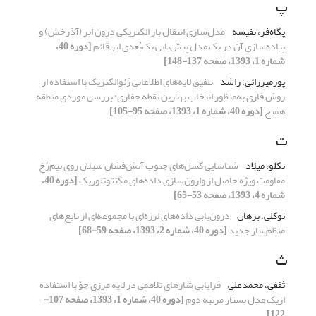
پ
پگاه‌فر، نفیسه
مدل‌سازی انتقال بار الکتریکی درون اَبر (آذرخش) و
پیاده‌سازی آن در یک مدل پیش‌یابی یک‌بُعدی ابر قائم
[دوره 40،
شماره 1، 1393، صفحه 137-148]
پورمیرزائی، راشد
تلفیق لایه‌های اطلاعاتی ژئوالکتریک با استفاده از
روش فازی به‌منظور انتخاب بهترین نقطه حفاری: بررسی موردی منطقه
همیج
[دوره 40، شماره 1، 1393، صفحه 95-105]
ت
تکلو، میلاد
شناسایی گسل‌های جنوب آتش‌فشان سبلان روی نیم‌رُخ
مقاومت ویژه حاصل از وارون‌سازی داده‌‌‌‌های مگنتوتلوریک
[دوره 40،
شماره 4، 1393، صفحه 53-65]
توکلی، برهان
درون‌یابی داده‌های لرزه‌ای با مجموعه‌ای از تابع‌های
منظم‌ساز جدید
[دوره 40، شماره 2، 1393، صفحه 59-68]
ث
ثقفی، محمدعلی
فرایابی شارهای تلاطمی در لایه‌ مرزی جوّ با استفاده
ازیک مدل بستار مرتبه دوم
[دوره 40، شماره 1، 1393، صفحه 107-
122]