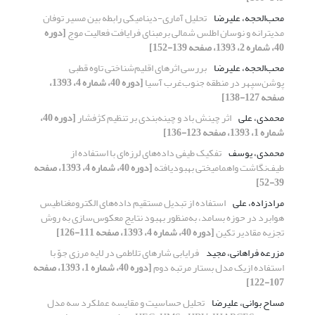
محب‌الحجه، علیرضا
تحلیل آماری-دینامیکی رابطه بین مسیر توفان
مدیترانه و نوسان اطلس شمالی برمبنای فرایافت فعالیت موج
[دوره
40، شماره 2، 1393، صفحه 139-152]
محب‌الحجه، علیرضا
بررسی اثرهای اقلیم‌شناختی تاوه قطبی
پوشن‌سپهر در منطقه جنوب‌غرب آسیا
[دوره 40، شماره 4، 1393،
صفحه 127-138]
محمدی، علی
اثر چینش باد و چینه‌بندی بر تنظیم کژفشار
[دوره 40،
شماره 1، 1393، صفحه 123-136]
محمدی، یوسف
تفکیک طیفی داده‌‌های لرزه‌‌ای با استفاده از
طیف‌نگاشت واهمامیختی بهبودیافته
[دوره 40، شماره 4، 1393، صفحه
39-52]
مرادزاده، علی
استفاده از تبدیل مستقیم داده‌‌های الکترومغناطیس
هوابرد در حوزه بسامد، به‌منظور بهبود نتایج معکوس‌سازی به روش
تجزیه مقادیر تکین
[دوره 40، شماره 4، 1393، صفحه 111-126]
مزرعه فراهانی، مجید
فرایابی شارهای تلاطمی در لایه‌ مرزی جوّ با
استفاده ازیک مدل بستار مرتبه دوم
[دوره 40، شماره 1، 1393، صفحه
107-122]
مساح بوانی، علیرضا
تحلیل حساسیت و مقایسه عملکرد سه مدل