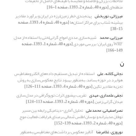
ملاحظات بزرگی و فاصله و مقایسه با طیف‌ها‌ی‌ حاصل از تحقیقات
منطقه‌ای
[دوره 40، شماره 2، 1393، صفحه 1-16]
میرزائی، نوربخش
پهنه‌بندی خطر زمین‌لرزه در ایران و برآورد مقادیر
بیشینه شتاب برای مراکز استان‌ها
[دوره 40، شماره 4، 1393، صفحه
15-38]
میرزایی، محمد
شبیه‌سازی عددی امواج گرانی‌لختی با استفاده از مدل
WRF روی ایران: بررسی موردی
[دوره 40، شماره 1، 1393، صفحه
149-166]
ن
نجاتی کلاته، علی
استفاده از تبدیل مستقیم داده‌‌های الکترومغناطیس
هوابرد در حوزه بسامد، به‌منظور بهبود نتایج معکوس‌سازی به روش
تجزیه مقادیر تکین
[دوره 40، شماره 4، 1393، صفحه 111-126]
نجفی علمداری، مهدی
تقریب بیضویِ اثرات توپوگرافی در مدل‌سازی
میدان گرانی زمین
[دوره 40، شماره 2، 1393، صفحه 113-124]
نصراصفهانی، محمدعلی
تحلیل آماری-دینامیکی رابطه بین مسیر
توفان مدیترانه و نوسان اطلس شمالی برمبنای فرایافت فعالیت موج
[دوره 40، شماره 2، 1393، صفحه 139-152]
نوروزی، غلامرضا
آنالیز معکوس برداشت‌های مغناطیسی به‌منظور