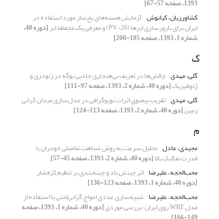
1393، صفحه 57-67]
کشاورزیان، کیانوش
آزمایش هسته‌های یخ‌ساز مورد استفاده در
ایران برای بارورسازی ابرها (PV-26) و معرفی یک محفظه ابر
[دوره 40،
شماره 1، 1393، صفحه 185-200]
گ
گلی، مهدی
چالش‌ها در تعریف بی‌‌هنجاری جاذبی بوگه در ژئودزی و
ژئوفیزیک
[دوره 40، شماره 2، 1393، صفحه 97-111]
گلی، مهدی
تقریب بیضویِ اثرات توپوگرافی در مدل‌سازی میدان گرانی
زمین
[دوره 40، شماره 2، 1393، صفحه 113-124]
م
مجیدی، عادل
تحلیل سرعت به روش شباهت تفاضلی خودران با
قدرت تفکیک بالا
[دوره 40، شماره 2، 1393، صفحه 45-57]
محب‌الحجه، علیرضا
اثر چینش باد و چینه‌بندی بر تنظیم کژفشار
[دوره 40، شماره 1، 1393، صفحه 123-136]
محب‌الحجه، علیرضا
شبیه‌سازی عددی امواج گرانی‌لختی با استفاده از
مدل WRF روی ایران: بررسی موردی
[دوره 40، شماره 1، 1393، صفحه
149-166]