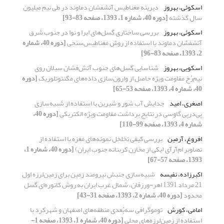
اسکوئی، بهروز
دیرینه مغناطیس آتشفشان دماوند در طی نیم میلیون
سال گذشته
[دوره 40، شماره 1، 1393، صفحه 83-93]
اسکوئی، بهروز
بررسی ساختاری گسل‌‌های ایرا و نوا در جنوب شرق
آتشفشان دماوند با استفاده از روش مغناطیس‌سنجی
[دوره 40، شماره
2، 1393، صفحه 83-96]
اسکویی، بهروز
شناسایی گسل‌های جنوب آتش‌فشان سبلان روی
نیم‌رُخ مقاومت ویژه حاصل از وارون‌سازی داده‌‌‌‌های مگنتوتلوریک
[دوره
40، شماره 4، 1393، صفحه 53-65]
اصغری، امید
جدایش آب شور و شیرین با استفاده از شبیه‌سازی
پی‌درپی گاوسی در نتایج برداشت مقاومت ویژه الکتریکی
[دوره 40،
شماره 4، 1393، صفحه 99-110]
افروغ، آرمین
بررسی کیفی تخلخل نمونه‌‌‌‌های مغزه با استفاده از
تصاویر ام‌آر‌آی (یکی از مخازن کربناته جنوب ایران)
[دوره 40، شماره 1،
1393، صفحه 57-67]
اکبرزاده، نفیسه
شبیه‌سازی جنبش نیرومند زمین برای زمین‌لرزه اول
21 مرداد 1391 اهر-ورزقان، شمال غرب ایران به روش کاتوره‌ای گسل
محدود
[دوره 40، شماره 2، 1393، صفحه 31-43]
امامی، کورش
توموگرافی سه‌بُعدی منطقه‌‌های اصفهان و شهرکرد با
استفاده از زمین‌لرزه‌‌های محلی
[دوره 40، شماره 1، 1393، صفحه 1-