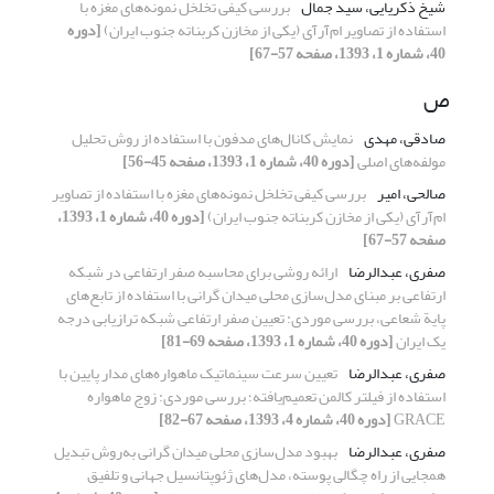
شیخ ذکریایی، سید جمال
بررسی کیفی تخلخل نمونه‌‌‌‌های مغزه با
استفاده از تصاویر ام‌آر‌آی (یکی از مخازن کربناته جنوب ایران)
[دوره
40، شماره 1، 1393، صفحه 57-67]
ص
صادقی، مهدی
نمایش کانال‌های مدفون با استفاده از روش تحلیل
مولفه‌های اصلی
[دوره 40، شماره 1، 1393، صفحه 45-56]
صالحی، امیر
بررسی کیفی تخلخل نمونه‌‌‌‌های مغزه با استفاده از تصاویر
ام‌آر‌آی (یکی از مخازن کربناته جنوب ایران)
[دوره 40، شماره 1، 1393،
صفحه 57-67]
صفری، عبدالرضا
ارائه روشی برای محاسبه صفر ارتفاعی در شبکه
ارتفاعی بر مبنای مدل‌سازی محلی میدان گرانی با استفاده از تابع‌های
پایة شعاعی، بررسی موردی: تعیین صفر ارتفاعی شبکه ترازیابی درجه
یک ایران
[دوره 40، شماره 1، 1393، صفحه 69-81]
صفری، عبدالرضا
تعیین سرعت سینماتیک ماهواره‌های مدار پایین با
استفاده از فیلتر کالمن تعمیم‌یافته؛ بررسی موردی: زوج ماهواره
GRACE
[دوره 40، شماره 4، 1393، صفحه 67-82]
صفری، عبدالرضا
بهبود مدل‌سازی محلی میدان گرانی به‌روش تبدیل
همجایی از راه چگالی پوسته، مدل‌های ژئوپتانسیل جهانی و تلفیق