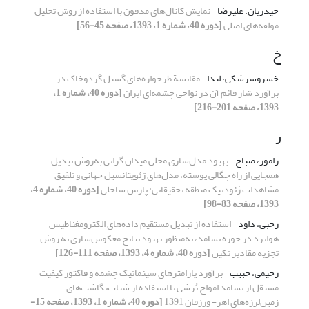
حیدریان، علیرضا
نمایش کانال‌های مدفون با استفاده از روش تحلیل
مولفه‌های اصلی
[دوره 40، شماره 1، 1393، صفحه 45-56]
خ
خسروسرشکی، لیدا
مقایسة طرحواره‌های گسیل گردوخاک در
برآورد شار قائم آن در نواحی چشمه‌ای ایران
[دوره 40، شماره 1،
1393، صفحه 201-216]
ر
راموز، صباح
بهبود مدل‌سازی محلی میدان گرانی به‌روش تبدیل
همجایی از راه چگالی پوسته، مدل‌های ژئوپتانسیل جهانی و تلفیق
مشاهدات ژئودتیک منطقه تحقیقاتی: پارس ساحلی
[دوره 40، شماره 4،
1393، صفحه 83-98]
رجبی، داود
استفاده از تبدیل مستقیم داده‌‌های الکترومغناطیس
هوابرد در حوزه بسامد، به‌منظور بهبود نتایج معکوس‌سازی به روش
تجزیه مقادیر تکین
[دوره 40، شماره 4، 1393، صفحه 111-126]
رحیمی، حبیب
برآورد پارامترهای سینماتیک چشمه و فاکتور کیفیت
مستقل از بسامد امواج بُرشی با استفاده از شتاب‌نگاشت‌‌‌‌های
زمین‌لرزه‌های اهر- ورزقان 1391
[دوره 40، شماره 1، 1393، صفحه 15-