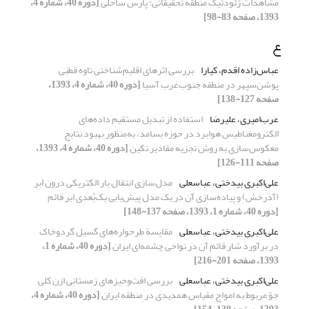
مشاهدات ژئودتیک منطقه تحقیقاتی: پارس ساحلی
[دوره 40، شماره 4،
1393، صفحه 83-98]
ع
عباس‌زاده ‌اقدم، کیارا
بررسی اثرهای اقلیم‌شناختی تاوه قطبی
پوشن‌سپهر در منطقه جنوب‌غرب آسیا
[دوره 40، شماره 4، 1393،
صفحه 127-138]
عرب‌‌امیری، علیرضا
استفاده از تبدیل مستقیم داده‌‌های
الکترومغناطیس هوابرد در حوزه بسامد، به‌منظور بهبود نتایج
معکوس‌سازی به روش تجزیه مقادیر تکین
[دوره 40، شماره 4، 1393،
صفحه 111-126]
علی‌اکبری بیدختی، عباسعلی
مدل‌سازی انتقال بار الکتریکی درون اَبر
(آذرخش) و پیاده‌سازی آن در یک مدل پیش‌یابی یک‌بُعدی ابر قائم
[دوره 40، شماره 1، 1393، صفحه 137-148]
علی‌اکبری بیدختی، عباسعلی
مقایسة طرحواره‌های گسیل گردوخاک
در برآورد شار قائم آن در نواحی چشمه‌ای ایران
[دوره 40، شماره 1،
1393، صفحه 201-216]
علی‌اکبری بیدختی، عباسعلی
بررسی افت‌وخیزهای زمستانی ازن کلی
جوّ مربوط به امواج مقیاس همدیدی در منطقه ایران
[دوره 40، شماره 4،