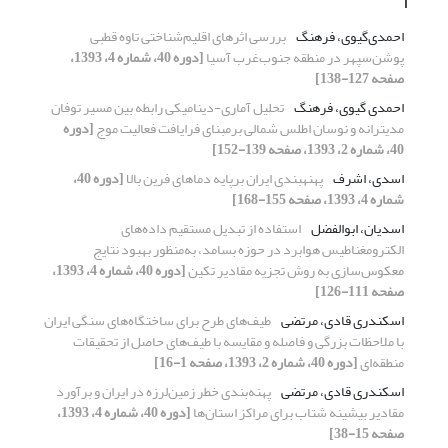
ا
احمدی‌گیوی، فرهنگ
بررسی اثرهای اقلیم‌شناختی تاوه قطبی
پوشن‌سپهر در منطقه جنوب‌غرب آسیا
[دوره 40، شماره 4، 1393،
صفحه 127-138]
احمدی گیوی، فرهنگ
تحلیل آماری-دینامیکی رابطه بین مسیر توفان
مدیترانه و نوسان اطلس شمالی برمبنای فرایافت فعالیت موج
[دوره
40، شماره 2، 1393، صفحه 139-152]
اسدی، اشرف
پهنه‎بندی ایران برپایه دماهای فرین بالا
[دوره 40،
شماره 4، 1393، صفحه 155-168]
اسدیان، ابوالفضل
استفاده از تبدیل مستقیم داده‌‌های
الکترومغناطیس هوابرد در حوزه بسامد، به‌منظور بهبود نتایج
معکوس‌سازی به روش تجزیه مقادیر تکین
[دوره 40، شماره 4، 1393،
صفحه 111-126]
اسکندری قادی، مرتضی
طیف‌ها‌ی‌ طرح برای ساختگاه‌های سنگی ایران
با ملاحظات بزرگی و فاصله و مقایسه با طیف‌ها‌ی‌ حاصل از تحقیقات
منطقه‌ای
[دوره 40، شماره 2، 1393، صفحه 1-16]
اسکندری قادی، مرتضی
پهنه‌بندی خطر زمین‌لرزه در ایران و برآورد
مقادیر بیشینه شتاب برای مراکز استان‌ها
[دوره 40، شماره 4، 1393،
صفحه 15-38]