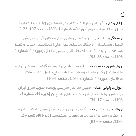
ج
جلالی، علی
فرایابی شارهای تلاطمی در لایه‌ مرزی جوّ با استفاده ازیک
مدل بستار مرتبه دوم
[دوره 40، شماره 1، 1393، صفحه 107-122]
جمعه‌گی، عباسعلی
بهبود مدل‌سازی محلی میدان گرانی به‌روش
تبدیل همجایی از راه چگالی پوسته، مدل‌های ژئوپتانسیل جهانی و تلفیق
مشاهدات ژئودتیک منطقه تحقیقاتی: پارس ساحلی
[دوره 40، شماره 4،
1393، صفحه 83-98]
جوان امروز، حمیدرضا
طیف‌ها‌ی‌ طرح برای ساختگاه‌های سنگی ایران با
ملاحظات بزرگی و فاصله و مقایسه با طیف‌ها‌ی‌ حاصل از تحقیقات
منطقه‌ای
[دوره 40، شماره 2، 1393، صفحه 1-16]
جوان دولوئی، غلام
تعیین ساختار سرعتی پوسته جنوب شرق ایران
براساس نوفه محیطی لرزه‌نگاشت‌‌های باندپهن
[دوره 40، شماره 2،
1393، صفحه 17-30]
جواهریان، عبدالرحیم
کاربرد برش‌نگاری شکل موج داده‌‌های لرزه‌ای
در یک بررسی لرزه بین‌چاهی مقیاس مهندسی
[دوره 40، شماره 2،
1393، صفحه 69-82]
ح