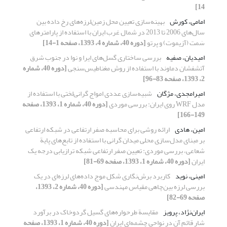
14]
امامی، کورش
بهینه‌سازی تعیین محل زمین‌لرزه‌‌های رخ داده بین
سال‌های 2006 تا 2013 در شمال غرب ایران با استفاده از پارامتر‌های
سَمت (آزیموت) و پرتو
[دوره 40، شماره 4، 1393، صفحه 1-14]
امیدیان، صفیه
بررسی ساختاری گسل‌‌های ایرا و نوا در جنوب شرق
آتشفشان دماوند با استفاده از روش مغناطیس‌سنجی
[دوره 40، شماره
2، 1393، صفحه 83-96]
امیرامجدی، مژگان
شبیه‌سازی عددی امواج گرانی‌لختی با استفاده از
مدل WRF روی ایران: بررسی موردی
[دوره 40، شماره 1، 1393، صفحه
149-166]
امین، هادی
ارائه روشی برای محاسبه صفر ارتفاعی در شبکه ارتفاعی
بر مبنای مدل‌سازی محلی میدان گرانی با استفاده از تابع‌های پایة
شعاعی، بررسی موردی: تعیین صفر ارتفاعی شبکه ترازیابی درجه یک
ایران
[دوره 40، شماره 1، 1393، صفحه 69-81]
امینی، نوید
کاربرد برش‌نگاری شکل موج داده‌‌های لرزه‌ای در یک
بررسی لرزه بین‌چاهی مقیاس مهندسی
[دوره 40، شماره 2، 1393،
صفحه 69-82]
ایران‌نژاد، پرویز
مقایسة طرحواره‌های گسیل گردوخاک در برآورد
شار قائم آن در نواحی چشمه‌ای ایران
[دوره 40، شماره 1، 1393، صفحه