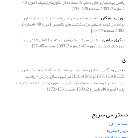
یافتن بی‌هنجاری‌ها‌‌ی محلی با استفاده از الگوریتم ژنتیک
[دوره 40،
شماره 2، 1393، صفحه 125-138]
نوروزی، مژگان
تعیین ساختار سرعتی پوسته جنوب شرق ایران
براساس نوفه محیطی لرزه‌نگاشت‌‌های باندپهن
[دوره 40، شماره 2،
1393، صفحه 17-30]
نیکروز، رامین
تحلیل سرعت به روش شباهت تفاضلی خودران با
قدرت تفکیک بالا
[دوره 40، شماره 2، 1393، صفحه 45-57]
ی
یعقوبی، مژگان
تحلیل حساسیت و مقایسه عملکرد سه مدل مفهومی
HBV، IHARCES و HEC-HMS در شبیه‌سازی بارش-رواناب
پیوسته در حوضه‌‌های نیمه‌خشک (بررسی موردی: حوضه اعظم هرات-
یزد)
[دوره 40، شماره 2، 1393، صفحه 153-172]
دسترسی سریع
صفحه اصلی
درباره نشریه
اعضای هیات تحریریه