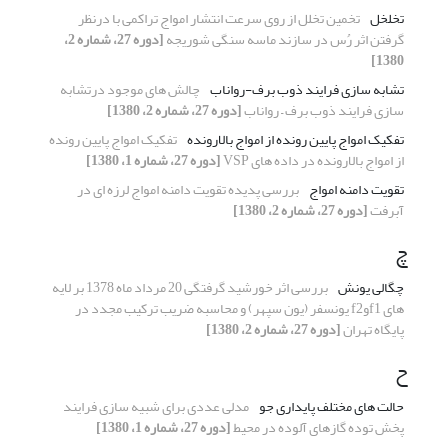
تخلخل
تخمین تخلل از روی سرعت انتشار امواج تراکمی با درنظر
گرفتن اثر رُس در سازند ماسه سنگی شوریجه
[دوره 27، شماره 2،
1380]
تشابه سازی فرایند ذوب برف-رواناب
چالش های موجود درتشابه
سازی فرایند ذوب برف – رواناب
[دوره 27، شماره 2، 1380]
تفکیک امواج پایین رونده از امواج بالارونده
تفکیک امواج پایین رونده
از امواج بالارونده در داده های VSP
[دوره 27، شماره 1، 1380]
تقویت دامنه امواج
بررسی پدیده تقویت دامنه امواج لرزه ای در
آبرفت
[دوره 27، شماره 2، 1380]
چ
چگالی یونش
بررسی اثر خورشید گرفتگی 20 مرداد ماه 1378 بر لایه
های f1وf2 یونسفر (یون سپهر) و محاسبه ضریب ترکیب مجدد در
پایگاه تهران
[دوره 27، شماره 2، 1380]
ح
حالت های مختلف پایداری جو
مدلی عددی برای شبیه سازی فرایند
پخش توده گازهای آلوده در محیط
[دوره 27، شماره 1، 1380]