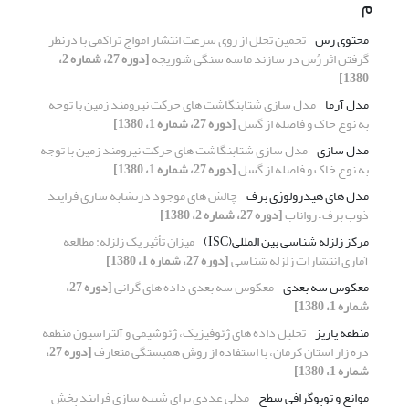
م
محتوی رس
تخمین تخلل از روی سرعت انتشار امواج تراکمی با درنظر
گرفتن اثر رُس در سازند ماسه سنگی شوریجه
[دوره 27، شماره 2،
1380]
مدل آرما
مدل سازی شتابنگاشت های حرکت نیرومند زمین با توجه
به نوع خاک و فاصله از گسل
[دوره 27، شماره 1، 1380]
مدل سازی
مدل سازی شتابنگاشت های حرکت نیرومند زمین با توجه
به نوع خاک و فاصله از گسل
[دوره 27، شماره 1، 1380]
مدل های هیدرولوژی برف
چالش های موجود درتشابه سازی فرایند
ذوب برف – رواناب
[دوره 27، شماره 2، 1380]
مرکز زلزله شناسی بین المللی(ISC)
میزان تأثیر یک زلزله: مطالعه
آماری انتشارات زلزله شناسی
[دوره 27، شماره 1، 1380]
معکوس سه بعدی
معکوس سه بعدی داده های گرانی
[دوره 27،
شماره 1، 1380]
منطقه پاریز
تحلیل داده های ژئوفیزیک، ژئوشیمی و آلتراسیون منطقه
دره زار استان کرمان، با استفاده از روش همبستگی متعارف
[دوره 27،
شماره 1، 1380]
موانع و توپوگرافی سطح
مدلی عددی برای شبیه سازی فرایند پخش