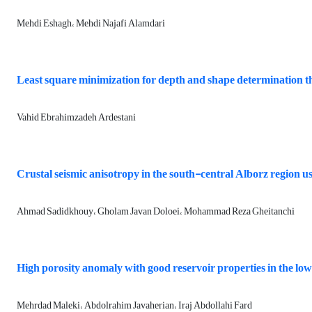
Mehdi Eshagh، Mehdi Najafi Alamdari
Least square minimization for depth and shape determination 
Vahid Ebrahimzadeh Ardestani
Crustal seismic anisotropy in the south-central Alborz region 
Ahmad Sadidkhouy، Gholam Javan Doloei، Mohammad Reza Gheitanchi
High porosity anomaly with good reservoir properties in the l
Mehrdad Maleki، Abdolrahim Javaherian، Iraj Abdollahi Fard