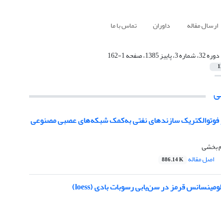
ارسال مقاله
داوران
تماس با ما
دوره 32، شماره 3، پاییز 1385، صفحه 1-162
1
ی
 فوتوالکتریک سازندهای نفتی به‌کمک شبکه‌های عصبی مصنوعی
ام بخشی
اصل مقاله
886.14 K
ومینسانس قرمز در سن‌یابی رسوبات بادی (loess)