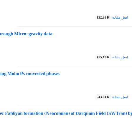
اصل مقاله
152.29 K
through Micro-gravity data
اصل مقاله
475.13 K
using Moho Ps converted phases
اصل مقاله
543.04 K
ower Fahliyan formation (Neocomian) of Darquain Field (SW Iran) b