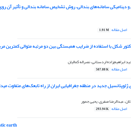
 دینامیکی سامانه‌های بندالی، روش تشخیص سامانه‌ بندالی و تأثیر آن روی
اصل مقاله
1.91 M
کتور شکل با استفاده از ضرایب همبستگی بین دو مرتبه متوالی کمترین مربعا
د ابراهیم‌زاده اردستانی، نصراله کمالیان
اصل مقاله
507.88 K
ژئوپتانسیل جدید در منطقه جغرافیایی ایران از راه تابعک‌های متفاوت میدا
لان، عبدالرضا صفری، یحیی جمور
اصل مقاله
293.94 K
stic earth