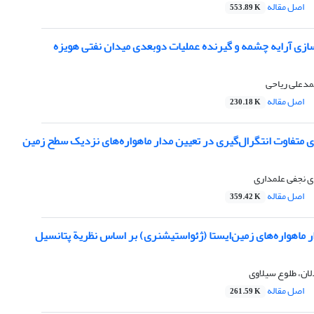
اصل مقاله
553.89 K
سازی آرایه چشمه و گیرنده عملیات دوبعدی میدان نفتی هویزه
دعلی ریاحی
اصل مقاله
230.18 K
 متفاوت انتگرال‌گیری در تعیین مدار ماهواره‌های نزدیک سطح زمین
 نجفی علمداری
اصل مقاله
359.42 K
 ماهواره‌های زمین‌ایستا (ژئواستیشنری) بر اساس نظریة پتانسیل
لان، طلوع سیلاوی
اصل مقاله
261.59 K