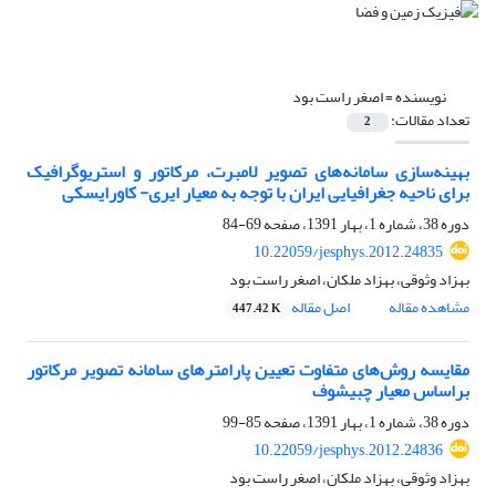
نویسنده =
اصغر راست بود
تعداد مقالات:
2
بهینه‌سازی سامانه‌های تصویر لامبرت، مرکاتور و استریوگرافیک
برای ناحیه جغرافیایی ایران با توجه به معیار ایری- کاورایسکی
دوره 38، شماره 1، بهار 1391، صفحه
69-84
10.22059/jesphys.2012.24835
بهزاد وثوقی، بهزاد ملکان، اصغر راست بود
مشاهده مقاله
اصل مقاله
447.42 K
مقایسه روش‌های متفاوت تعیین پارامترهای سامانه تصویر مرکاتور
براساس معیار چبیشوف
دوره 38، شماره 1، بهار 1391، صفحه
85-99
10.22059/jesphys.2012.24836
بهزاد وثوقی، بهزاد ملکان، اصغر راست بود