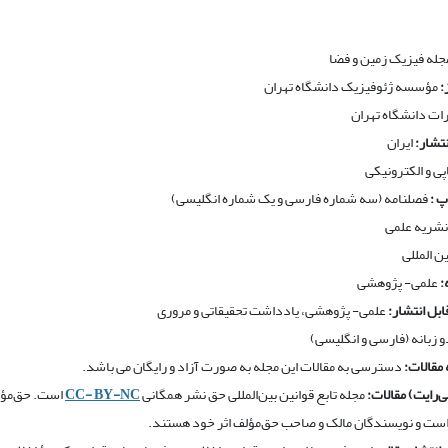
جله فیزیک زمین و فضا
:
مؤسسه ژئوفیزیک دانشگاه تهران
رات دانشگاه تهران
تشار
:
ایران
پی و الکترونیکی
پ :
فصلنامه (سه شماره فارسی و یک شماره انگلیسی)
نشریه علمی
ن المللی
:
علمی- پژوهشی
ابل انتشار
:
علمی- پژوهشی، یادداشت تحقیقاتی و مروری
و زبانه (فارسی و انگلیسی)
مقالات:
دسترسی به مقالات این مجله به صورت آزاد و رایگان می باشد.
‌رایت) مقالات:
مجله تابع قوانین بین‌المللی حق نشر همگانی
CC- BY-NC
است. حق‌مؤلف
ست و نویسندگان مالک و صاحب حق‌مؤلف اثر خود هستند.