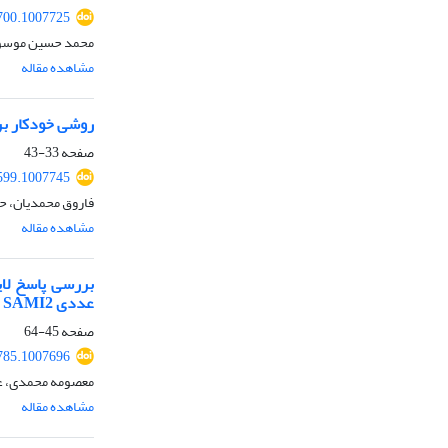
700.1007725
محمد حسین موسوی،
مشاهده مقاله
روشی خودکار برا
صفحه
33-43
599.1007745
فاروق محمدیان، ح
مشاهده مقاله
بررسی پاسخ لای
عددی SAMI2
صفحه
45-64
785.1007696
معصومه محمدی، ع
مشاهده مقاله