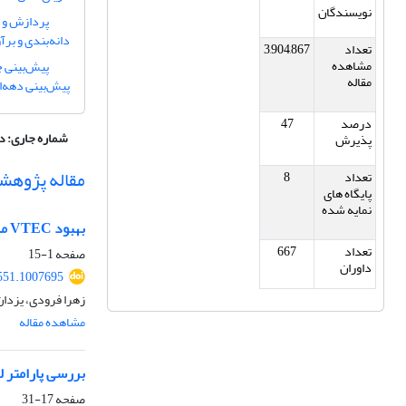
نویسندگان
دانه‌بندی و بر
تعداد
3,904,867
مشاهده
مقاله
پیش‌بینی دهه‌ای PP
درصد
47
شماره جاری:
دوره 52، شماره 1
پذیرش
مقاله پژوهش
تعداد
8
پایگاه های
نمایه شده
بهبود VTEC مدل تجربی IRI با استفاده از مشاهدات اختفای رادیویی COSMIC2
تعداد
667
صفحه
1-15
داوران
551.1007695
زهرا فرودی، یزدان
مشاهده مقاله
بررسی پارامتر لرزه‌خیزی b-value و بعد فرکتال لرزه‌خیز
صفحه
17-31