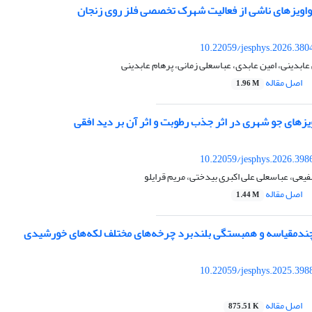
هواویزهای ناشی از فعالیت شهرک تخصصی فلز روی زنجان
10.22059/jesphys.2026.380
عابدینی، امین عابدی، عباسعلی زمانی، پرهام عابدینی
اصل مقاله
1.96 M
زهای جو شهری در اثر جذب رطوبت و اثر آن بر دید افقی
10.22059/jesphys.2026.398
عی، عباسعلی علی اکبری بیدختی، مریم قرایلو
اصل مقاله
1.44 M
چندمقیاسه و همبستگی بلندبرد چرخه‌های مختلف لکه‌های خورشیدی
10.22059/jesphys.2025.398
اصل مقاله
875.51 K