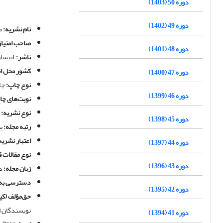
دوره 50 (1403)
دوره 49 (1402)
نام نشریه:
م
صاحب امتیاز
دوره 48 (1401)
ناشر
:
انتشا
کشور محل ان
دوره 47 (1400)
نوع چاپ
:
چا
دوره 46 (1399)
نوبت
‌های چا
نوع نشریه
:
دوره 45 (1398)
رتبه مجله:
بی
اعتبار نشریه
دوره 44 (1397)
نوع مقالات ق
دوره 43 (1396)
زبان مجله
:
د
دسترسی به 
دوره 42 (1395)
حق‌مؤلف (کپی
نویسندگان ا
دوره 41 (1394)