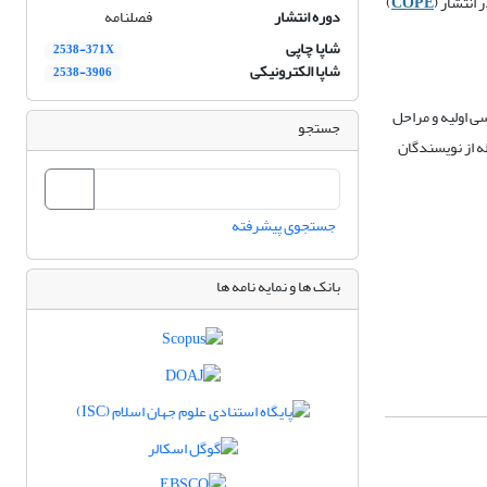
 انتشار (
COPE
)
دوره انتشار
فصلنامه
شاپا چاپی
2538-371X
شاپا الکترونیکی
2538-3906
سی
اولیه و مراحل
جستجو
 از نویسندگان
جستجوی پیشرفته
بانک ها و نمایه نامه ها