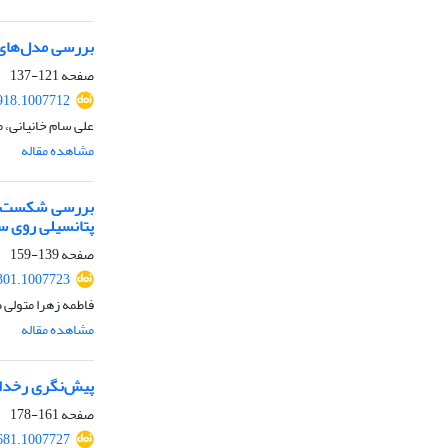
بررسی مدل‌های 
صفحه
121-137
918.1007712
علی سام خانیانی،
مشاهده مقاله
پتانسیلی روی سط
صفحه
139-159
301.1007723
فاطمه زهرا متولی 
مشاهده مقاله
پیش‌نگری رخداد فری
صفحه
161-178
681.1007727