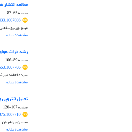
مطالعه انتشار 
صفحه
65-87
433.1007698
مینو نور، یوسفعلی 
مشاهده مقاله
رشد ذرات هواوی
صفحه
89-106
653.1007706
سیده فاطمه میرشفی
مشاهده مقاله
تحلیل آنتروپی 
صفحه
107-120
875.1007710
محسن جواهریان
مشاهده مقاله