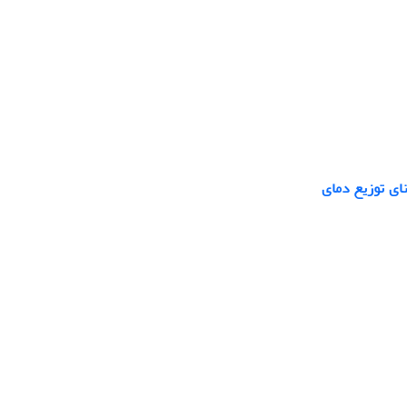
ر مسیرهای توفان نیمکره شمالی در دوره 1958-2023 برمبنای توزیع دمای