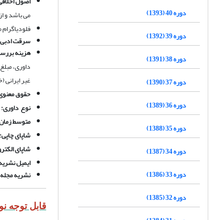
اصول اخلاقی 
دوره 40 (1393)
می باشد و از
فلودیاگرام 
دوره 39 (1392)
سرقت ادبی
هزینه بررسی
دوره 38 (1391)
داوری، مبلغ
غیر ایرانی (
دوره 37 (1390)
حقوق معنوی
دوره 36 (1389)
نوع داوری:
متوسط زمان 
دوره 35 (1388)
شاپای چاپی:
شاپای الکتر
دوره 34 (1387)
ایمیل نشریه
دوره 33 (1386)
نشریه مجله ف
دوره 32 (1385)
قابل توجه ن