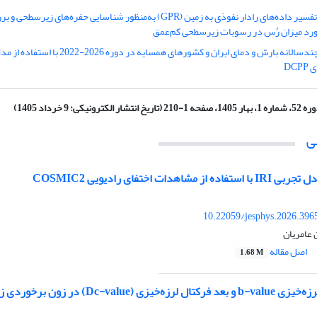
پردازش و تفسیر داده‌های رادار نفوذی به زمین (GPR) به‌منظور شناسایی حفره‌‌های 
آورد میزان رُس در رسوبات زیرسطحی کم‌عمق
پیش‌بینی چندسالانه بارش و دمای ایران و کشورهای همسایه در دوره 2026-22
DC
، بهار 1405، صفحه 1-210 (تاریخ انتشار الکترونیکی: 9 خرداد 1405)
ی
10.22059/jesphys.2026.396
 عامریان
اصل مقاله
1.68 M
ی (Dc-value) در زون برخوردی زاگرس