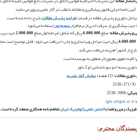
انتشار مقاله
:
این نشریه با احترام به قوانین اخلاق در نشریات تابع قوانین کمیتۀ اخلاق در
 آیین نامه اجرایی قانون پیشگیری و مقابله با تقلب در آثار علمی پیروی می نماید.
مراحل داوری و پذیرش مقاله در قسمت
فرایند پذیرش مقالات
شرح داده شده‌ است.
:
جهت پیشگیری از سرقت ادبی از نرم افزار
سمیم نور
استفاده می‌شود.
 و پذیرش مقاله:
مبلغ
6.000.000
ریال
که شامل (مرحله اول مبلغ
2.000.000
جهت
برر
4.000.000
ریال جهت مراحل
ویراستاری و
چاپ) دریافت می شود. قابل توضیح است مجله
خارج از کشور) هزینه دریافت نمی کند.
:
کلیه حقوق معنوی اثر متعلق به نویسنده است.
داوری بسته (دو سو ناشناس) و 2 داور
داوری مقالات:
(12 هفته)
نمایش آمار نشریه
(X) 2538-371
ونیکی:
3906-2538
:
igtu-jnl@ut.ac.ir
یزیک زمین و فضا با
انجمن علمی ژئوفیزیک ایران
تفاهم نامه همکاری منعقد کرده است.
ویسندگان محترم: