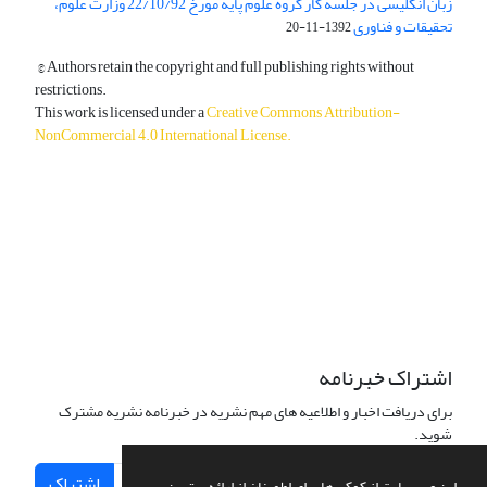
زبان انگلیسی در جلسه کار گروه علوم پایه مورخ 22/10/92 وزارت علوم،
تحقیقات و فناوری
1392-11-20
© Authors retain the copyright and full publishing rights without
restrictions.
This work is licensed under a
Creative Commons Attribution-
NonCommercial 4.0 International License
.
دسترسی به مقالات آزاد و رایگان است.
اشتراک خبرنامه
برای دریافت اخبار و اطلاعیه های مهم نشریه در خبرنامه نشریه مشترک
شوید.
اشتراک
این وب سایت از کوکی ها برای اطمینان از ارائه بهترین