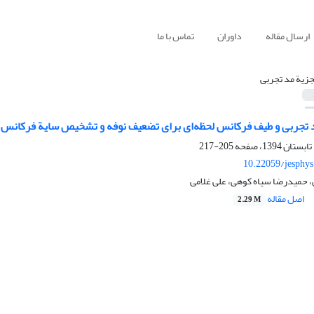
ارسال مقاله
داوران
تماس با ما
جزیة مد تجربی
 تجربی و طیف فرکانس لحظه‌ای برای تضعیف نوفه و تشخیص سایة فرکانس پا
205-217
10.22059/jesphy
 حمیدرضا سیاه کوهی، علی غلامی
اصل مقاله
2.29 M