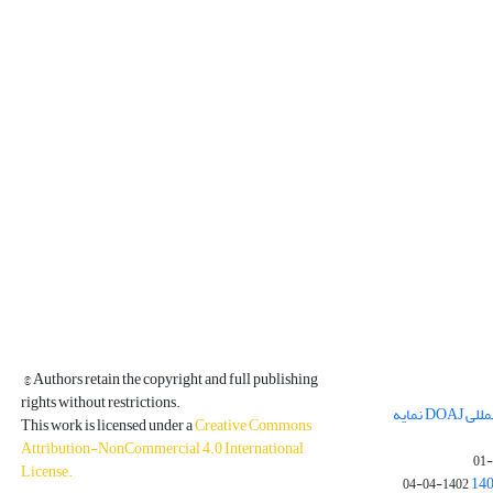
© Authors retain the copyright and full publishing
rights without restrictions.
مجله فیزیک زمین و فضا در پایگاه بین المللی DOAJ نمایه
This work is licensed under a
Creative Commons
Attribution-NonCommercial 4.0 International
License
.
1402-04-04