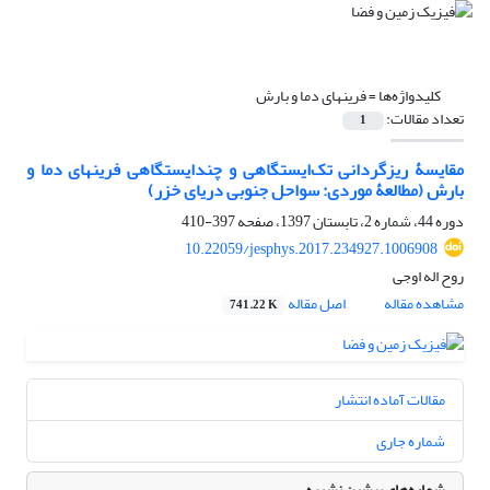
کلیدواژه‌ها =
فرین‎های دما و بارش
تعداد مقالات:
1
مقایسۀ ریزگردانی تک‌ایستگاهی و چندایستگاهی فرین‎های دما و
بارش (مطالعۀ موردی: سواحل جنوبی دریای خزر)
دوره 44، شماره 2، تابستان 1397، صفحه
397-410
10.22059/jesphys.2017.234927.1006908
روح اله اوجی
مشاهده مقاله
اصل مقاله
741.22 K
مقالات آماده انتشار
شماره جاری
شماره‌های پیشین نشریه