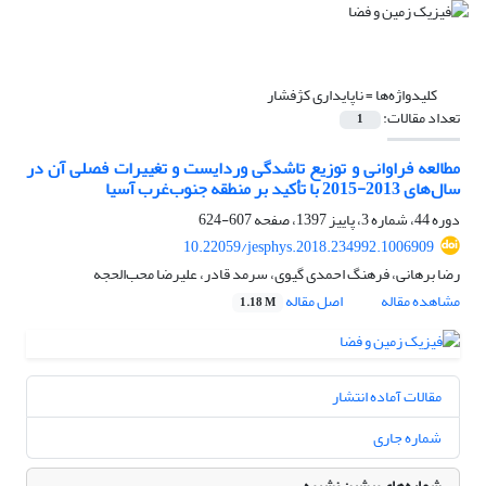
کلیدواژه‌ها =
ناپایداری کژفشار
تعداد مقالات:
1
مطالعه فراوانی و توزیع تاشدگی‌ وردایست و تغییرات فصلی آن در
سال‌های 2013-2015 با تأکید بر منطقه جنوب‌غرب آسیا
دوره 44، شماره 3، پاییز 1397، صفحه
607-624
10.22059/jesphys.2018.234992.1006909
رضا برهانی، فرهنگ احمدی گیوی، سرمد قادر، علیرضا محب‌الحجه
مشاهده مقاله
اصل مقاله
1.18 M
مقالات آماده انتشار
شماره جاری
شماره‌های پیشین نشریه