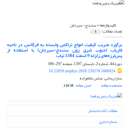
کلیدواژه‌ها =
سنندج- سیرجان
تعداد مقالات:
1
برآورد ضریب کیفیت امواج تراکمی وابسته به فرکانس در ناحیه
فاریاب (جنوب شرق زون سنندج-سیرجان) با استفاده از
پس‌لرزه‌های زلزله 9 اسفند 1384 تیاب
دوره 44، شماره 2، تابستان 1397، صفحه
297-306
10.22059/jesphys.2018.239278.1006924
سارا ریحانی، عباس غلام‌زاده
مشاهده مقاله
اصل مقاله
1.01 M
مقالات آماده انتشار
شماره جاری