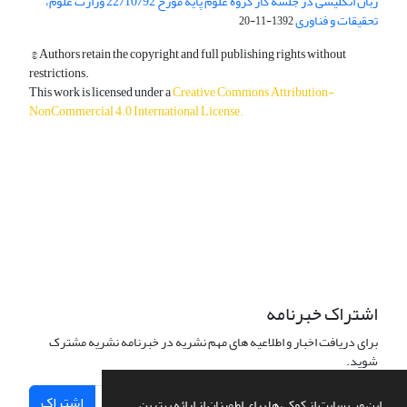
زبان انگلیسی در جلسه کار گروه علوم پایه مورخ 22/10/92 وزارت علوم،
تحقیقات و فناوری
1392-11-20
© Authors retain the copyright and full publishing rights without
restrictions.
This work is licensed under a
Creative Commons Attribution-
NonCommercial 4.0 International License
.
دسترسی به مقالات آزاد و رایگان است.
اشتراک خبرنامه
برای دریافت اخبار و اطلاعیه های مهم نشریه در خبرنامه نشریه مشترک
شوید.
اشتراک
این وب سایت از کوکی ها برای اطمینان از ارائه بهترین