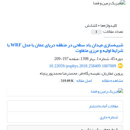
کلیدواژه‌ها =
کشانش
تعداد مقالات:
1
شبیه‌سازی میدان باد سطحی در منطقه دریای عمان با مدل WRF با
شرایط اولیه و مرزی متفاوت
دوره 45، شماره 1، بهار 1398، صفحه
197-209
10.22059/jesphys.2018.258409.1007009
پروین غفاریان، نفیسه پگاه فر، محمدرضا محمدپور پنچاه
مشاهده مقاله
اصل مقاله
519.09 K
مقالات آماده انتشار
شماره جاری
شماره‌های پیشین نشریه