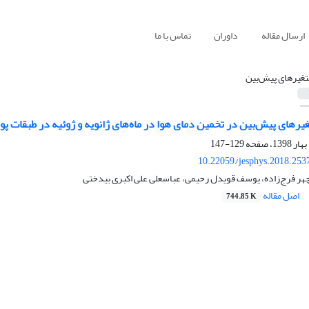
ارسال مقاله
داوران
تماس با ما
تغیرهای پیش‌بین
رهای پیش‌بین در تخمین دمای هوا در ماه‌های ژانویه و ژوئیه در طبقات 
129-147
10.22059/jesphys.2018.253
هر فرج‌زاده، یوسف قویدل رحیمی، عباسعلی علی اکبری بیدختی
اصل مقاله
744.85 K