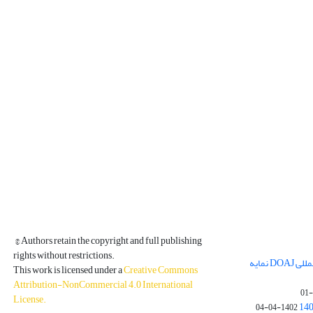
© Authors retain the copyright and full publishing
rights without restrictions.
مجله فیزیک زمین و فضا در پایگاه بین المللی DOAJ نمایه
This work is licensed under a
Creative Commons
Attribution-NonCommercial 4.0 International
License
.
1402-04-04