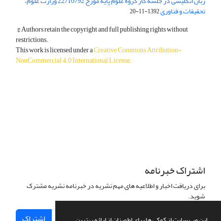
زبان انگلیسی در جلسه کار گروه علوم پایه مورخ 22/10/92 وزارت علوم،
تحقیقات و فناوری
1392-11-20
© Authors retain the copyright and full publishing rights without
restrictions.
This work is licensed under a
Creative Commons Attribution-
NonCommercial 4.0 International License
.
دسترسی به مقالات آزاد و رایگان است.
اشتراک خبرنامه
برای دریافت اخبار و اطلاعیه های مهم نشریه در خبرنامه نشریه مشترک
شوید.
اشتراک
این وب سایت از کوکی ها برای اطمینان از ارائه بهترین