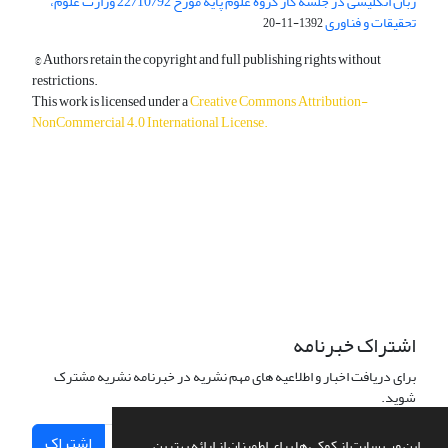
زبان انگلیسی در جلسه کار گروه علوم پایه مورخ 22/10/92 وزارت علوم،
تحقیقات و فناوری
1392-11-20
© Authors retain the copyright and full publishing rights without
restrictions.
This work is licensed under a
Creative Commons Attribution-
NonCommercial 4.0 International License
.
دسترسی به مقالات آزاد و رایگان است.
اشتراک خبرنامه
برای دریافت اخبار و اطلاعیه های مهم نشریه در خبرنامه نشریه مشترک
شوید.
اشتراک
این وب سایت از کوکی ها برای اطمینان از ارائه بهترین