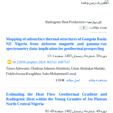
کلیدواژه‌ها =
Radiogenic Heat Production
تعداد مقالات:
2
Mapping of subsurface thermal structures of Gongola Basin,
NE Nigeria from airborne magnetic and gamma-ray
spectrometry data: implication for geothermal prospecting
دوره 50، شماره 4، زمستان 1403، صفحه
1-13
10.22059/jesphys.2024.361511.1007537
Taiwo Adewumi، Oladiran Johnson Abimbola، Umar Abubakar Madaki،
Fidelis Iorzua Kwaghhua، Sabo Mohammed Lawal
مشاهده مقاله
اصل مقاله
1.55 M
Estimating the Heat Flow, Geothermal Gradient and
Radiogenic Heat within the Young Granites of Jos Plateau
North Central Nigeria
دوره 49، شماره 4، زمستان 1402، صفحه
69-81