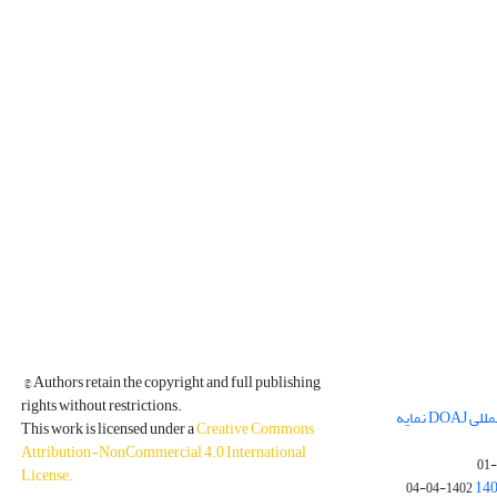
© Authors retain the copyright and full publishing
rights without restrictions.
مجله فیزیک زمین و فضا در پایگاه بین المللی DOAJ نمایه
This work is licensed under a
Creative Commons
Attribution-NonCommercial 4.0 International
License
.
1402-04-04