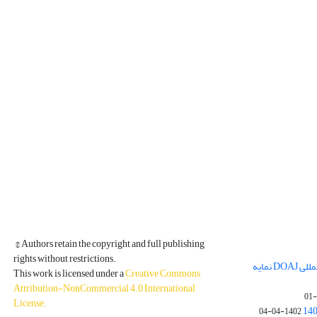
© Authors retain the copyright and full publishing
rights without restrictions.
مجله فیزیک زمین و فضا در پایگاه بین المللی DOAJ نمایه
This work is licensed under a
Creative Commons
Attribution-NonCommercial 4.0 International
License
.
1402-04-04