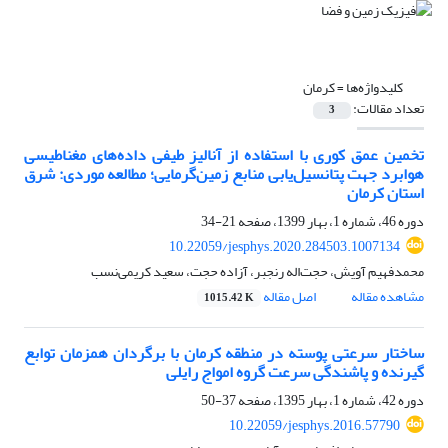
کلیدواژه‌ها =
کرمان
تعداد مقالات:
3
تخمین عمق کوری با استفاده از آنالیز طیفی داده‌های مغناطیسی
هوابرد جهت پتانسیل‌یابی منابع زمین‌گرمایی؛ مطالعه موردی: شرق
استان کرمان
دوره 46، شماره 1، بهار 1399، صفحه
21-34
10.22059/jesphys.2020.284503.1007134
محمدفهیم آویش، حجت‌اله رنجبر، آزاده حجت، سعید کریمی‌نسب
مشاهده مقاله
اصل مقاله
1015.42 K
ساختار سرعتی پوسته در منطقه کرمان با برگردان همزمان توابع
گیرنده و پاشندگی سرعت گروه امواج رایلی
دوره 42، شماره 1، بهار 1395، صفحه
37-50
10.22059/jesphys.2016.57790