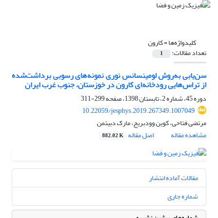
کلیدواژه‌ها =
کارون
تعداد مقالات:
1
سن‌یابی به‌روش لومینسانس نوری نمونه‌های رسوبی برداشت‌شده
از تراس‌هایی رودخانه‌ای کارون در خوزستان، جنوب غرب ایران
دوره 45، شماره 2، تابستان 1398، صفحه
299-311
10.22059/jesphys.2019.267349.1007049
مرتضی فتاحی، کوین وودبریج، مارک دبیتمن
مشاهده مقاله
اصل مقاله
882.02 K
مقالات آماده انتشار
شماره جاری
شماره‌های پیشین نشریه