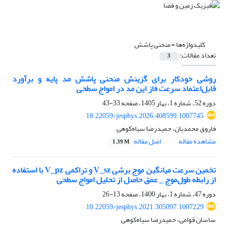
کلیدواژه‌ها =
منحنی پاشش
تعداد مقالات:
3
روشی خودکار برای گزینش منحنی‌ پاشش مد پایه و برآورد
قابل‌اعتماد سرعت فاز این مد در امواج سطحی
دوره 52، شماره 1، بهار 1405، صفحه
33-43
10.22059/jesphys.2026.408599.1007745
فاروق محمدیان، حمیدرضا سیاه‌کوهی
مشاهده مقاله
اصل مقاله
1.39 M
تخمین سرعت میانگین موج برشی V_sz و تراکمی V_pz با استفاده
از رابطه طول‌موج _ عمق حاصل از تحلیل امواج سطحی
دوره 47، شماره 1، بهار 1400، صفحه
13-26
10.22059/jesphys.2021.305097.1007229
ساسان قوامی، حمیدرضا سیاه‌کوهی