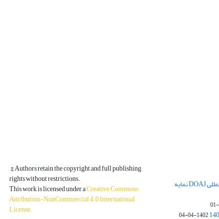
© Authors retain the copyright and full publishing
rights without restrictions.
مجله فیزیک زمین و فضا در پایگاه بین المللی DOAJ نمایه
This work is licensed under a
Creative Commons
Attribution-NonCommercial 4.0 International
License
.
1402-04-04