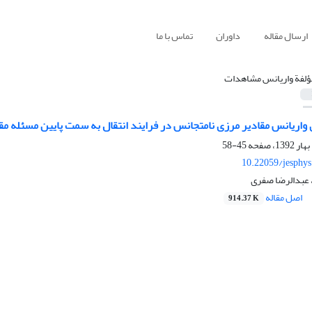
ارسال مقاله
داوران
تماس با ما
ؤلفة واریانس مشاهدات
45-58
10.22059/jesphy
اصل مقاله
914.37 K