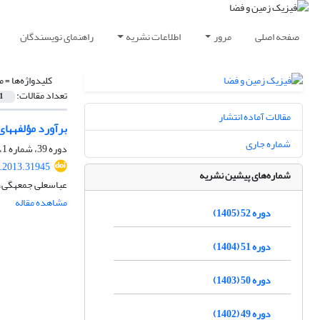
صفحه اصلی
مرور
اطلاعات نشریه
راهنمای نویسندگان
کلیدواژه‌ها =
م
تعداد مقالات:
1
مقالات آماده انتشار
برآورد مؤلفه‎های واریانس مقادیر مرزی نامتجانس در فرایند انتقال به سمت پایین مسئله مقدار دومرزی تعیین ژئوئید با مرزهای ثابت و آزاد
شماره جاری
دوره 39، شماره 1، بهار 1392، صفحه
s.2013.31945
شماره‌های پیشین نشریه
عباسعلی جمعه‎گی، عبدالرضا صفری
مشاهده مقاله
دوره 52 (1405)
دوره 51 (1404)
دوره 50 (1403)
دوره 49 (1402)