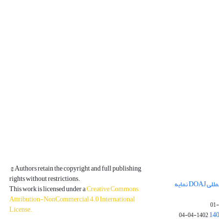
© Authors retain the copyright and full publishing
rights without restrictions.
مجله فیزیک زمین و فضا در پایگاه بین المللی DOAJ نمایه
This work is licensed under a
Creative Commons
Attribution-NonCommercial 4.0 International
License
.
1402-04-04