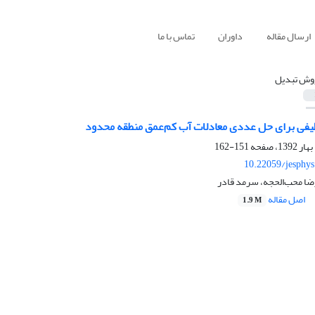
ارسال مقاله
داوران
تماس با ما
وش تبدیل
فی برای حل عددی معادلات آب کم‌‌عمق منطقه محدود
151-162
10.22059/jesphy
ضا محب‌الحجه، سرمد قادر
اصل مقاله
1.9 M